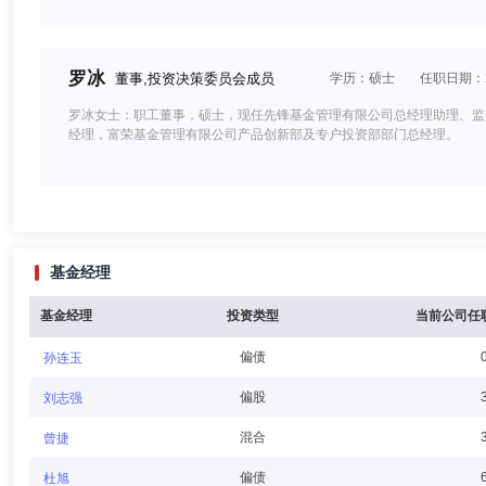
罗冰
董事,投资决策委员会成员
学历：硕士
任职日期：20
罗冰女士：职工董事，硕士，现任先锋基金管理有限公司总经理助理、监
经理，富荣基金管理有限公司产品创新部及专户投资部部门总经理。
张帆
董事,总经理（总裁）,投资决策委员会主席,首席信息官,财
基金经理
张帆先生：硕士研究生，毕业于武汉理工大学。曾任新时代证券股份有限公
锋基金管理有限公司总经理兼首席信息官、财务负责人。
基金经理
投资类型
当前公司任
偏债
孙连玉
杨亚
独立董事
学历：硕士
任职日期：2025-06-30
偏股
刘志强
杨亚先生：独立董事，硕士，现任北京邮电大学计算机学院副教授，美国罗
混合
曾捷
练。
偏债
杜旭