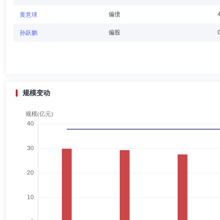
偏债
黄意球
宋衍蘅
独立董事
学历：博士
任职日期：2026-04-30
偏股
孙跃鹏
宋衍蘅女士：独立董事，博士，现任北京外国语大学国际商学院教授、会
财政部全国会计领军人才(学术类)、中国会计学会第九届理事会理事。
规模变动
费安玲
独立董事
学历：博士
任职日期：2023-05-08
费安玲女士：独立董事，博士，现任中国政法大学法学二级教授，国务院
事、中国检察学研究会民事专业委员会副主任、中国欧洲学会意大利研究
防与解决组织(ICDPASO)专家调解员、中国国际经济贸易仲裁委员会
涂卫东
督察长（督察员）
学历：硕士
任职日期：2026-
涂卫东先生：法学硕士。现任融通基金管理有限公司督察长。历任国务院法
今，任中共融通基金管理有限公司支部委员会副书记。2011年3月至今