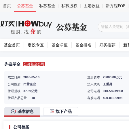
首页
公募基金
私募基金
私募股权
固定收益
新方程FOF
基金首页
定投专区
基金净值
基金排名
好买推荐
新
先锋基金
公募基金公司
成立日期
2016-05-16
注册资本
25000.00万元
公司性质
民营企业
法人代表
王重昆
管理规模
37.89亿元
公司电话
010-58239898
管理产品总量
18
客服电话
400-815-9998
基本信息
旗下产品
公司档案