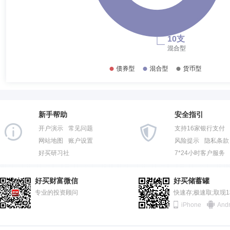
新手帮助
安全指引
开户演示
常见问题
支持16家银行支付
网站地图
账户设置
风险提示
隐私条款
好买研习社
7*24小时客户服务
好买财富微信
好买储蓄罐
专业的投资顾问
快速存;极速取;取现
iPhone
Andr