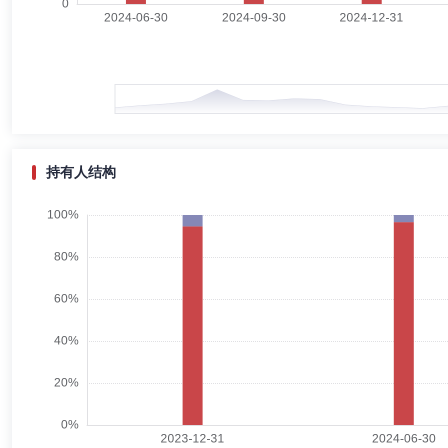
曾捷
投资决策委员会成员
学历：硕士
任职日期：2022-1
曾捷女士：北京航空航天大学工学硕士。曾先后任职安信证券股份有限公
员，现任研究部总经理、基金经理。现任先锋精一灵活配置混合型发起式
持有人结构
谭在东
投资决策委员会成员
任职日期：2024-07-31
谭在东先生：投资决策委员会委员、公司交易部总经理。
杜旭
投资决策委员会成员
学历：硕士
任职日期：2020-1
杜旭女士：中国国籍，硕士，2019年8月加入先锋基金管理有限公司
纯债债券型证券投资基金基金经理。历任投资管理部基金经理助理、投资