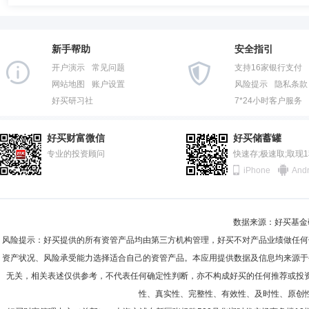
新手帮助
安全指引
开户演示
常见问题
支持16家银行支付
网站地图
账户设置
风险提示
隐私条款
好买研习社
7*24小时客户服务
好买财富微信
好买储蓄罐
专业的投资顾问
快速存;极速取;取现
iPhone
Andr
数据来源：好买基金研究
风险提示：好买提供的所有资管产品均由第三方机构管理，好买不对产品业绩做任何
资产状况、风险承受能力选择适合自己的资管产品。本应用提供数据及信息均来源于
无关，相关表述仅供参考，不代表任何确定性判断，亦不构成好买的任何推荐或投
性、真实性、完整性、有效性、及时性、原创