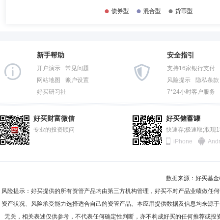
新手帮助
安全指引
开户演示
常见问题
支持16家银行支付
网站地图
账户设置
风险提示
隐私条款
好买研习社
7*24小时客户服务
好买财富微信
好买储蓄罐
专业的投资顾问
快速存;极速取;取现
iPhone
Andr
数据来源：好买基金研究
风险提示：好买提供的所有资管产品均由第三方机构管理，好买不对产品业绩做任何
资产状况、风险承受能力选择适合自己的资管产品。本应用提供数据及信息均来源于
无关，相关表述仅供参考，不代表任何确定性判断，亦不构成好买的任何推荐或投