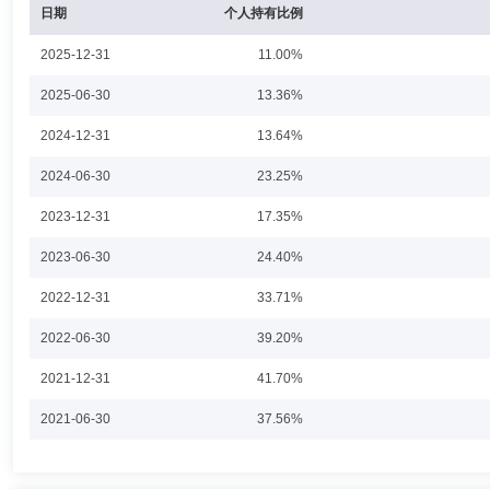
张蕊
投资决策委员会成员
学历：博士
任职日期：2024-0
日期
个人持有比例
张蕊女士：天津大学管理科学与工程博士，多年证券从业经验。2022年
2025-12-31
11.00%
券投资基金、国新国证鑫泰三个月定期开放债券型证券投资基金的基金经理，
配置混合型证券投资基金的基金经理。曾就职于中信建投证券股份有限公
2025-06-30
13.36%
2024-12-31
13.64%
卢滢宇
投资决策委员会成员
学历：硕士
任职日期：202
2024-06-30
23.25%
卢滢宇先生：委员，美国密歇根大学理学硕士，历任世富(北京)投资基
2023-12-31
17.35%
券股份有限公司创新投资总部信评组组长、信评研究员。现任国新国证基
2023-06-30
24.40%
2022-12-31
33.71%
桑劲乔
投资决策委员会成员
学历：硕士
任职日期：202
2022-06-30
39.20%
桑劲乔先生：中国国籍，澳大利亚麦考瑞大学金融学硕士，金融风险管理师(F
2021-12-31
41.70%
证现金增利货币市场基金的基金经理，2022年6月13日起担任国新国证
2023年5月18日起担任国新国证鑫泰三个月定期开放债券型证券投资基金
2021-06-30
37.56%
发展三年定期开放债券型证券投资基金的基金经理。历任国新证券股份有
2020-12-31
48.31%