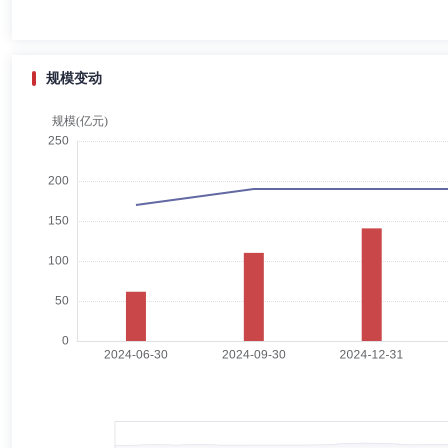
史军
独立董事
学历：硕士
任职日期：2020-08-22
史军先生：独立董事，清华大学工商管理硕士，历任纺织工业部政策研究
规模变动
物资总公司办公室和市场信息部经理，北京兴亚图商贸公司总经理，中博
装集团公司副总经理，国有重点大型企业监事会正局级专职监事。现退休
张勋民
常务副总经理,投资决策委员会成员
学历：硕士
张勋民先生：常务副总经理，武汉大学经济学硕士。历任国家开发银行湖
责任公司)投资银行部副总经理、安徽分公司副总经理、安徽分公司总经
张鹏
代理总经理,督察长（督察员）,副总经理,投资决策委员会成
张鹏先生：对外经济贸易大学经济学硕士。历任北京证监局机构一处主任