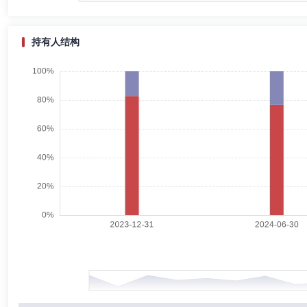
赵天智
首席信息官
学历：博士
任职日期：2020-09-06
赵天智先生：首席投资官。清华大学工学博士。历任石化盈科信息技术有限
持有人结构
经理。现任国新国证基金管理有限公司首席信息官。
张洪磊
投资决策委员会成员
学历：硕士
任职日期：202
张洪磊先生：对外经济贸易大学金融学硕士。2021年7月加入国新国证基
利灵活配置混合型证券投资基金的基金经理。历任福田汽车股份有限公司
公司研究部研究员、建信基金管理有限责任公司专户投资部投资经理助理
张公允
投资决策委员会成员
学历：本科
任职日期：202
张公允先生：委员，清华大学管理学学士，曾任嘉实基金管理有限公司运