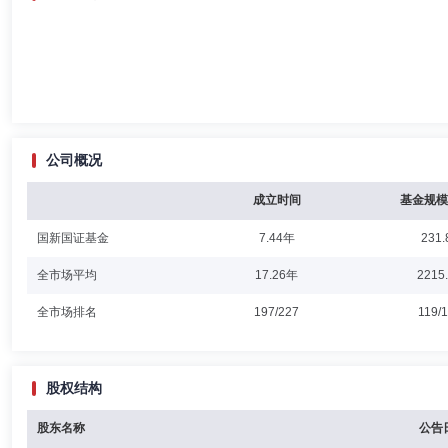
公司概况
成立时间
基金规模
国新国证基金
7.44年
231.
全市场平均
17.26年
2215
全市场排名
197/227
119/
股权结构
股东名称
公告