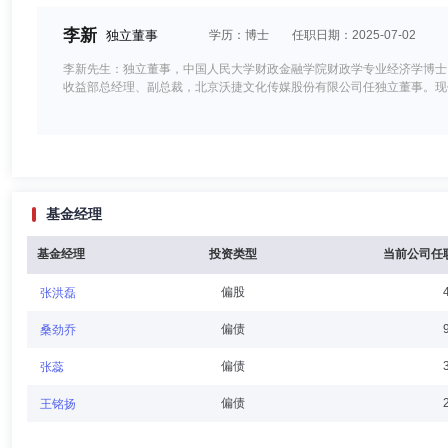
李新
独立董事
学历：博士
任职日期：2025-07-02
李新先生：独立董事，中国人民大学财政金融学院财政学专业经济学博士
收益部总经理、副总裁，北京沃捷文化传媒股份有限公司任独立董事。现
罗扬
独立董事
学历：硕士
任职日期：2020-08-22
基金经理
罗扬先生：独立董事，美国丹佛大学国际关系与国际经济专业硕士，历任
长，中国人民银行驻美洲代表处首席代表，中国人民银行国际司副司长兼
洗钱监测分析中心主任，丝路基金有限责任公司董事总经理、投委会委员
基金经理
投资类型
当前公司任
会观察员、融资委员会观察员。现退休。
偏股
张洪磊
李军
独立董事
学历：博士
任职日期：2020-08-22
偏债
桑劲乔
李军先生：独立董事，中国财政科学研究院财政学博士，历任山东兖州矿
偏债
张蕊
部副主任，北京华正均略管理咨询公司顾问。现任北京华钰基金管理有限
偏债
王铭扬