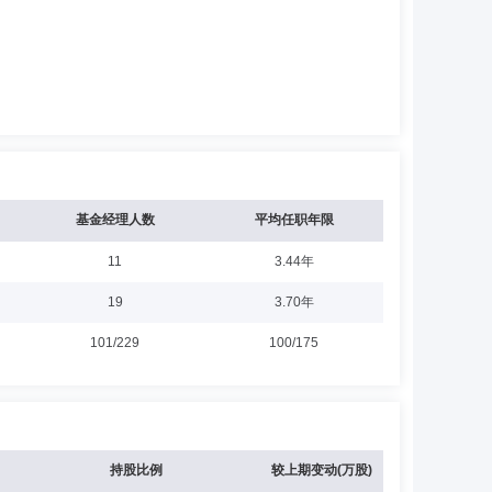
基金经理人数
平均任职年限
11
3.44年
19
3.70年
101/229
100/175
持股比例
较上期变动(万股)