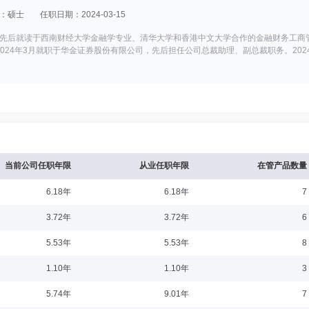
：硕士
任职日期：2024-03-15
后就读于西南财经大学金融学专业、清华大学和香港中文大学合作的金融财务工商管理硕
2024年3月就职于华金证券股份有限公司，先后担任公司总裁助理、副总裁职务。20
0-18
1995年10至2002年11月就职于南方证券。2002年11月进入渤海证券工作，
月至今任公司董事。
当前公司任职年限
从业任职年限
在管产品数量
6.18年
6.18年
7
0-18
3.72年
3.72年
6
。2004年7月至2006年8月就职于中国石油化工股份有限公司沧州分公司。200
5.53年
5.53年
8
合规管理二部经理；合规管理总部合规管理二部经理；稽核总部副总经理等。2025年
1.10年
1.10年
3
5.74年
9.01年
7