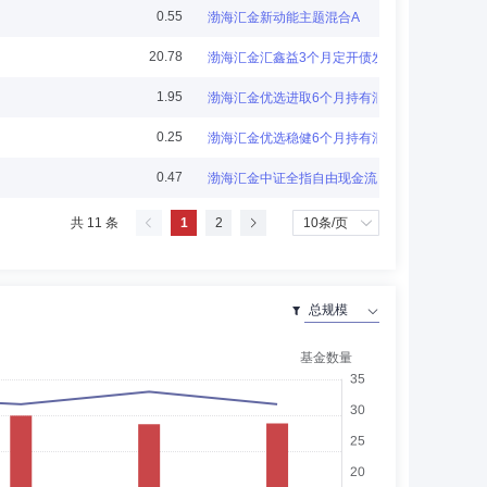
0.55
渤海汇金新动能主题混合A
2001年5月进入渤海证券工作，历任营业部电脑主管、信息技
20.78
渤海汇金汇鑫益3个月定开债发起
5年10月至今任公司董事。
1.95
渤海汇金优选进取6个月持有混合发起(FOF)A
0.25
渤海汇金优选稳健6个月持有混合发起(FOF)A
0.47
渤海汇金中证全指自由现金流指数发起A
董事长秘书、开发区第一大街营业部副总经理、合规总部经
共 11 条
1
2
司负责人。2019年10月任公司第二届董事会董事、高级管
11月任公司董事会秘书、公司财务负责人兼北京分公司负责
展开
授。现任南开大学金融学院教授、博士生导师，应用金融系主
司独立董事。