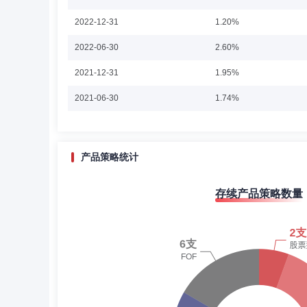
张旭东先生：北京航空航天大学硕士，。2010年8月至20
2022-12-31
1.20%
司，担任投资主办。2014年11月至2021年4月就职于
理；2022年4月起担任公募投资部固收团队负责人、固收
2022-06-30
2.60%
2021-12-31
1.95%
林碧波
投资决策委员会成员
学历：博士
2021-06-30
1.74%
林碧波先生：中国国籍，天津大学博士。曾先后任职于信达证券
总监，2020年11月至2022年4月任华金证券资管总部副
2020-12-31
0.13%
年7月起担任公募指数及多元投资部总经理。2025年11月
基金经理。
2020-06-30
0.61%
产品策略统计
2019-12-31
16.58%
周珂
投资决策委员会成员
学历：硕士
任职
存续产品策略数量
2019-06-30
19.38%
周珂女士：北京大学金融学硕士，自从业以来一直从事固收投资
股份有限公司，担任固收投资理。2017年4月至2019年
2018-12-31
21.19%
投资负责人。2020年9月加入渤海汇金证券资产管理有限
2018-06-30
21.43%
2017-12-31
50.57%
任硕
投资决策委员会成员
学历：硕士
任职