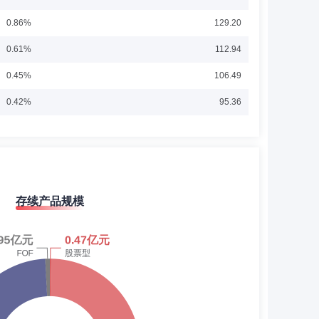
014年10月就职于齐鲁证券有限公司北京证券资产管理分公
0.86%
129.20
汇金证券资产管理有限公司，担任证券投资部总经理、投资经
0.61%
112.94
0.45%
106.49
0.42%
95.36
，2015年5月至2020年11月任信达证券资产管理部执行
渤海汇金证券资产管理有限公司，担任证券投资部总经理，2025
0.88%
113.77
7月28日至今任渤海汇金优选价值混合型发起式证券投资基金
展开
1.20%
30.87
25.16%
1.65
存续产品规模
19.36%
2.32
收投资经理。2014年11月至2017年4月就职于昆仑银行
年8月就职于和谐健康保险股份有限公司资产管理部，担任固收
9.78%
4.84
监，负责公募产品投资管理相关工作。
8.13%
3.82
0.34%
3.74