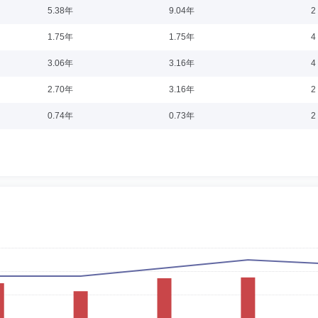
0-18
5.38年
9.04年
2
1995年1月至2001年5月先后就职于南方证券、摩托罗拉(天津)电子有限公司。
1.75年
1.75年
4
部综合业务托管部经理等。2017年1月至今任渤海证券运营管理中心副总经理。202
3.06年
3.16年
4
2.70年
3.16年
2
9-12-27
0.74年
0.73年
2
0年参加工作，任天津银行信贷员。2001年12月进入渤海证券，先后任主办律师、
。2016年5月任公司总经理助理兼风控合规总部总经理；2019年7月兼任北京分公
2019年12月起任公司董事会秘书兼北京分公司负责人。2020年1月至2021年
分公司负责人。2019年12月至今任公司董事会秘书。
12-22
学博士，金融学博士后。2006年开始在南开大学任职，历任南开大学经济学院副教
津光电聚能通信股份有限公司独立董事、审计委员会主任。2022年12月至今任公