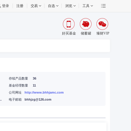
登录
注册
交易
自选
浏览
工具
好买基金
储蓄罐
臻财VIP
存续产品数量
36
基金经理数量
11
公司网址
http://www.bhhjamc.com
湾五路128号基金小镇对冲基金中心506
电子邮箱
bhhjzg@126.com