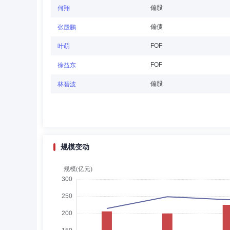
高天毅
董事
学历：本科
任职日期：2025-1
偏股
何翔
高天毅先生：董事，中国国籍，无境外永久居留权，工学学士。
偏债
张殷鹏
术总部运行部主管、结算托管总部结算二部经理、结算托管总
FOF
叶萌
FOF
徐益东
赵勐
董事会秘书
学历：本科
任职日期：201
偏股
林碧波
赵勐先生：中国国籍，西北政法学院经济法专业学士。200
理、稽核总部稽核一部经理、资产管理总部风控总监、副总经理
理人员，同时不再担任法律合规部总经理、风险控制部总经理。
人。2021年12月至2024年6月任公司董事会秘书兼北京
规模变动
何青
独立董事
学历：博士
任职日期：2022-
何青先生：独立董事，中国国籍，无境外永久居留权，管理
任；金融街控股股份有限公司独立董事、审计委员会主任；天