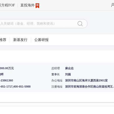
新方程FOF
直投海外
推荐
新基发行
公募研报
0000.00万元
总经理
麻众志
朝晖
董事长
刘嫣
-23861360
办公地址
深圳市南山区海岸大厦西座2901室
-651-1717,400-651-5988
注册地址
深圳市前海深港合作区南山街道桂