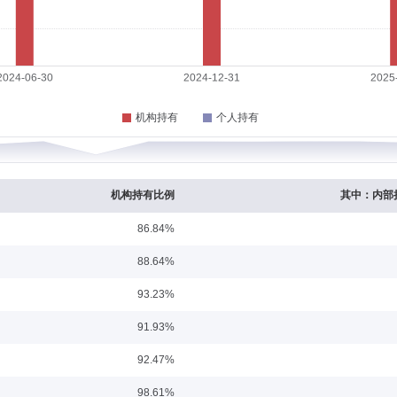
7年参加工作，任国泰君安证券常州广化街营业部交易员。2002年8月进入渤海证券
销中心(经纪业务总部)副总经理，江苏分公司总经理。2019年10月加入渤海汇金证
今任公司副总经理兼上海分公司负责人。
任职日期：2023-08-31
7年7月至2018年10月就职于国浩律师（天津）事务所，担任律师助理。2018年1
阳营销有限公司，担任法务部法务主管，2023年5月加入渤海汇金证券资产管理有限公
机构持有比例
其中：内部
86.84%
日期：2016-05-18
88.64%
日完成了注册程序(中基协基注[2017]5143号)。2004年2月至2013年10月就职
93.23%
016年8月加入渤海汇金证券资产管理有限公司公募投资部，任公募投资总监。202
(聘任制)兼公募量化权益部量化投资团队负责人、量化投资总监。2017年7月25日至2
91.93%
合基金基金经理；2018年7月20日至2022年11月23日任渤海汇金量化汇盈混合基金基
2月28日任渤海汇金量化成长混合型发起式证券投资基金基金经理。
92.47%
任职日期：2022-05-10
98.61%