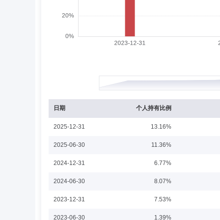
盛况女士：中国国籍，本科学历、工商管理硕士学位，199
理、副总经理、副总经理(主持工作)、总经理，渤海证券营
事；2020年4月兼任上海分公司负责人；2020年8月至
杨亚会
投资决策委员会成员
学历：硕士
杨亚会女士：南开大学法学、经济学学士、刑法学硕士。201
任合规部法务专员。2022年6月至2023年4月就职于旭
日期
个人持有比例
2025-12-31
13.16%
何翔
投资决策委员会成员
学历：硕士
任职
2025-06-30
11.36%
何翔先生：南开大学数学学士、金融学硕士，于2017年11月08
2024-12-31
6.77%
年8月就职于渤海证券基金管理总部，任投资研究部经理。2
人、量化投资总监。2025年7月担任公募量化权益部总经理
2024-06-30
8.07%
2018年2月11日至2022年12月21日任渤海汇金睿选混
券投资基金基金经理；2021年12月28日起至2024年1
2023-12-31
7.53%
张旭东
投资决策委员会成员
学历：硕士
2023-06-30
1.39%