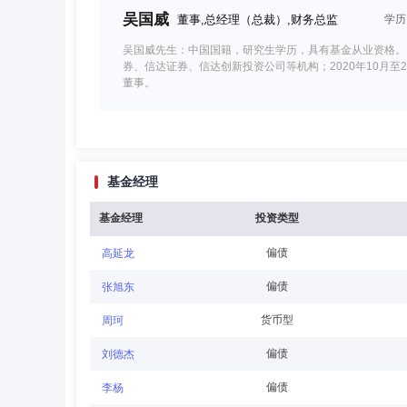
吴国威
董事,总经理（总裁）,财务总监
学历
吴国威先生：中国国籍，研究生学历，具有基金从业资格。先
券、信达证券、信达创新投资公司等机构；2020年10月至
董事。
黄立立
董事
学历：硕士
任职日期：2025-1
基金经理
黄立立先生：董事，中国国籍，无境外永久居留权，工程硕士。
年1月至今任渤海证券信息技术总部副总经理。2025年10
基金经理
投资类型
偏债
高延龙
张建雷
董事
学历：本科
任职日期：2025-1
偏债
张旭东
张建雷先生：董事，中国国籍，无境外永久居留权，法学学士
货币型
周珂
总部法律事务部副经理、合规管理二部副经理；法律合规总部
司董事。
偏债
刘德杰
偏债
李杨