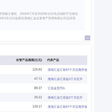
士项目。2004年7月至2020年10月先后就职于汉唐证
24年3月15日起新任渤海汇金证券资产管理有限公司总经理、
历任信息技术总部技术支持部经理、技术管理部经理等。2017
在管产品规模(亿元)
代表产品
125.63
渤海汇金汇裕87个月定期开放债券
47.71
渤海汇金汇添益3个月定开
6年9月进入渤海证券工作，历任风险控制总部律师；法律合规
89.37
汇添金货币A
9月至今任财富管理总部副总经理。2025年10月至今任公
20.22
渤海汇金汇添益3个月定开
129.17
渤海汇金汇裕87个月定期开放债券