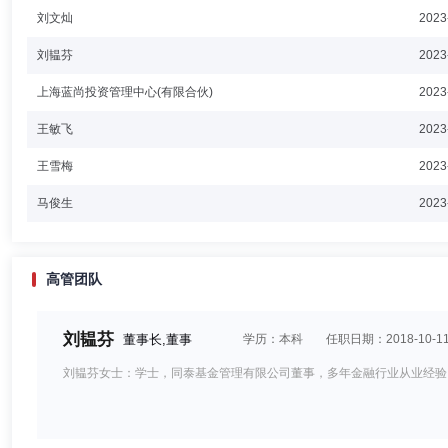
刘文灿
2023
刘韫芬
2023
上海蓝尚投资管理中心(有限合伙)
2023
王敏飞
2023
王雪梅
2023
马俊生
2023
高管团队
刘韫芬
董事长,董事
学历：本科
任职日期：2018-10-1
刘韫芬女士：学士，同泰基金管理有限公司董事，多年金融行业从业经验