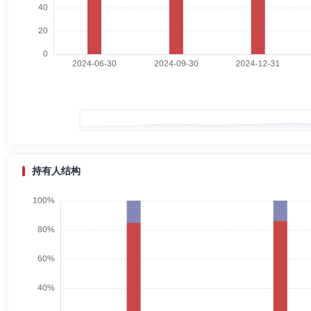
滕大江
督察长（督察员）
学历：本科
任职日期：2020-
滕大江先生：督察长，中南大学工学学士。曾任广深铁路电务有限公司研
华基金公司监察稽核部IT财务稽核岗，现任前海开源基金管理有限公司监
金管理有限公司督查长。
刘坚
副总经理,投资决策委员会成员
学历：硕士
任职日期
刘坚先生：硕士。CFA/FRM。曾任恒生银行(中国)有限公司副总裁、
理、FOF投资部总监。2021年10月29日起担任同泰优选配置3个月持有
持有人结构
汪继雄
副总经理
学历：硕士
任职日期：2023-08-21
汪继雄：硕士研究生，具有基金从业资格；曾任重庆长安汽车股份有限公
部销售经理，招商基金管理有限公司机构理财部华东区总监，长城基金管
理，圆信永丰基金管理有限公司机构拓展部总监。2023年加入同泰基金