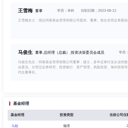
王雪梅
董事
学历：本科
任职日期：2023-08-12
王雪梅女士：现任同泰基金管理有限公司股东、董事。曾任东莞证券股份
马俊生
董事,总经理（总裁）,投资决策委员会成员
学历
马俊生先生：同泰基金管理有限公司董事，硕士，多年证券行业从业经验
会委员。分管过证券研究、投资银行、资产管理、风险投资、海外投资等
代任董事长。
方仲友
独立董事
学历：硕士
任职日期：2023-08-12
基金经理
方仲友先生：硕士，现任中国保险汽车安全指数专家委员会主任委员，中
险官、总核保师，车险部总经理等。
基金经理
投资类型
当前公司任
偏债
马毅