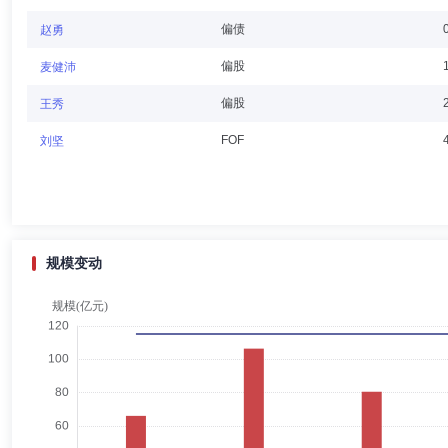
徐文学
独立董事
学历：博士
任职日期：2023-08-12
偏债
赵勇
徐文学先生：博士，现任江苏大学副教授、会计学硕士生导师、MPAcc
偏股
麦健沛
偏股
王秀
FOF
刘坚
韩世君
独立董事
学历：博士
任职日期：2018-10-11
韩世君先生：同泰基金管理有限公司独立董事，博士，现任中央财经大学
规模变动
马毅
总经理助理,投资决策委员会成员
学历：硕士
任职
马毅先生：硕士研究生，曾任浙商证券自营执行董事，上投摩根基金、富国
类策略投资。2008年7月至2011年3月在华泰资产管理有限公司任投资
任投资经理一职，主要负责专户产品投资的工作。自2014年3月起同时
化回报债券型证券投资基金基金经理，自2015年5月起同时担任上投摩