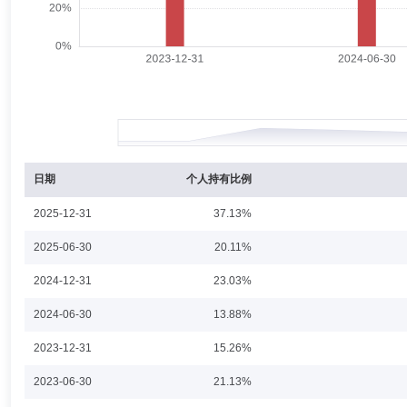
杨伍
首席信息官
学历：本科
任职日期：2019-12-05
杨伍先生：2003年7月至2007年1月，任中科大擎天数码技术有限公司软
金管理有限公司信息技术部运维主管；2015年8月至2015年11月，任信
2018年11月，任深圳壹账通智能科技有限公司产品副总监。2018年1
吴谢彬
投资决策委员会成员
任职日期：2024-01-25
吴谢彬先生：同泰基金管理有限公司中央交易室总监。
日期
个人持有比例
2025-12-31
37.13%
2025-06-30
20.11%
杨梦珺
职工监事
学历：硕士
任职日期：2023-07-13
2024-12-31
23.03%
杨梦珺女士：硕士，同泰基金管理有限公司职工监事，现任监察稽核部总
2024-06-30
13.88%
组高级审计员。
2023-12-31
15.26%
2023-06-30
21.13%