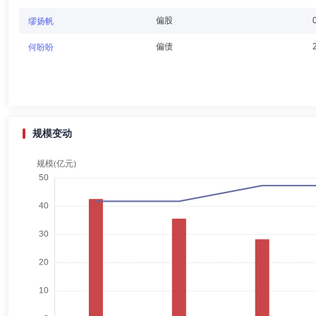
张小红
独立董事
学历：硕士
任职日期：2023-03-15
偏股
缪扬帆
张小红女士：达诚基金管理有限公司独立董事，硕士。曾任首都经济贸易
偏债
何盼盼
商海粟
独立董事
学历：本科
任职日期：2019-08-05
规模变动
商海粟先生：独立董事，学士。曾在光大国信旅游公司、北京金融街物业
丁险峰
督察长（督察员）
学历：博士
任职日期：2023-
丁险峰先生：中国人民大学产业经济学博士。曾任安徽皖南卫海机械厂财
有限责任公司总经理、日信证券有限责任公司(后更名为国融证券股份有