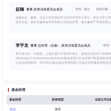
赵楠
董事,投资决策委员会成员
学历：硕士
任职日期：20
赵楠先生：董事，北京大学应用化学与经济学双学士学位，武汉大学工商
投资总监。现任永赢基金管理有限公司副总经理，兼永赢资产管理有限公
李宇龙
董事,总经理（总裁）,投资决策委员会成员
学历
李宇龙先生：中国籍，上海交通大学管理学博士，美国佐治亚理工学院MBA和
WilmingtonTrustInvestmentAdvisors基金管理公司全
公司总经理助理，2014年任嘉合基金管理有限公司副总经理兼首席投资总
余典范
独立董事
学历：博士
任职日期：2024-11-28
基金经理
余典范先生：达诚基金管理有限公司独立董事，博士。现任上海财经大学
基金经理
投资类型
当前公司任
偏债
陈染