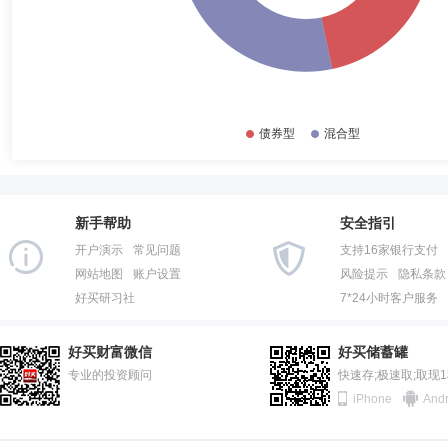
新手帮助
安全指引
开户演示
常见问题
支持16家银行支付
网站地图
账户设置
风险提示
隐私条款
好买研习社
7*24小时客户服务
好买财富微信
好买储蓄罐
专业的投资顾问
快速存;极速取;取现
iPhone
Andr