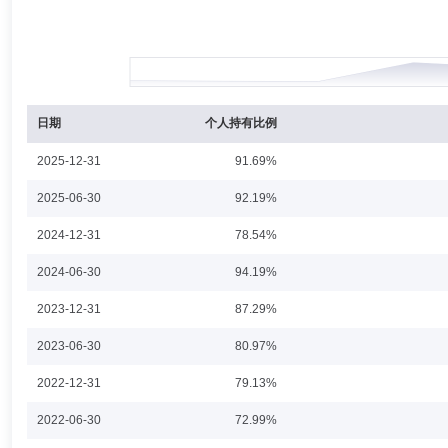
杨钧童
投资决策委员会成员
任职日期：2026-02-11
杨钧童女士：达诚基金管理有限公司研究部部门总监。
日期
个人持有比例
胡慕静
投资决策委员会成员
任职日期：2023-09-27
2025-12-31
91.69%
胡慕静女士：达诚基金管理有限公司多资产配置部部门总监。
2025-06-30
92.19%
2024-12-31
78.54%
2024-06-30
94.19%
何盼盼
投资决策委员会成员
学历：硕士
任职日期：202
2023-12-31
87.29%
何盼盼女士：中国国籍，硕士。曾任平安利顺货币经纪有限责任公司货币经
2023-06-30
80.97%
式证券投资基金基金经理。
2022-12-31
79.13%
2022-06-30
72.99%
周良子
职工监事
学历：硕士
任职日期：2019-08-05