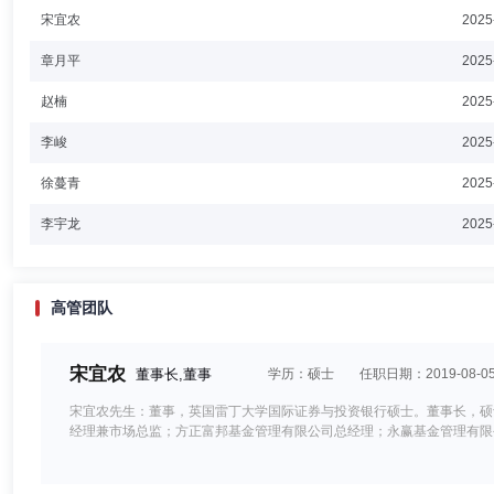
宋宜农
2025
章月平
2025
赵楠
2025
李峻
2025
徐蔓青
2025
李宇龙
2025
高管团队
宋宜农
董事长,董事
学历：硕士
任职日期：2019-08-0
宋宜农先生：董事，英国雷丁大学国际证券与投资银行硕士。董事长，硕
经理兼市场总监；方正富邦基金管理有限公司总经理；永赢基金管理有限