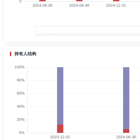
张力
副总经理,投资决策委员会成员
学历：硕士
任职日期
张力先生：已取得基金从业资格。中国。大学本科、硕士。曾任重庆星河
副总经理、总经理；西南证券股份有限公司期货筹备组负责人、证券投资
投资管理有限公司执行总裁。
田中甲
副总经理
学历：硕士
任职日期：2020-05-12
持有人结构
田中甲先生：副总经理，硕士。曾任中信证券股份有限公司财务会计；中
事、基金运营部总监、永赢基金管理有限公司副总经理，兼永赢资产管理有
徐蔓青
首席信息官,副总经理
学历：硕士
任职日期：202
徐蔓青先生：硕士。曾任景顺长城基金管理有限公司信息技术部项目经理
席信息官。