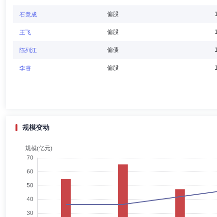
至今，任职于大信会计师事务所(特殊普通合伙)，先后担任项目经理、
事。2020年10月起至今担任深圳万润科技股份有限公司独立董事。20
偏股
石竟成
偏股
王飞
庹启斌
独立董事
学历：博士
任职日期：2023-08-30
偏债
陈列江
庹启斌先生：董事长，经济学博士。历任华东师范大学国际金融系讲师、
偏股
李睿
经理、债券部总经理、副总裁，国泰君安证券股份有限公司副总裁。现任
张雪松
副总经理
学历：博士
任职日期：2020-08-09
规模变动
张雪松先生：博士，中国国籍。历任广东发展银行深圳分行信贷员、南方
产管理部私募业务战略规划组负责人，创金合信基金管理有限公司副总经
张志梅
副总经理,投资决策委员会成员
学历：硕士
任职
张志梅女士：经济学硕士。历任南方证券有限公司职员，南方证券有限公
监、权益投资部总监、基金经理。2020年7月至今任公司副总经理。20