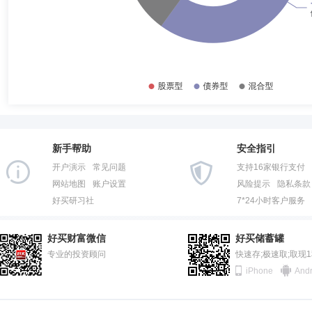
新手帮助
安全指引
开户演示
常见问题
支持16家银行支付
网站地图
账户设置
风险提示
隐私条款
好买研习社
7*24小时客户服务
好买财富微信
好买储蓄罐
专业的投资顾问
快速存;极速取;取现
iPhone
Andr