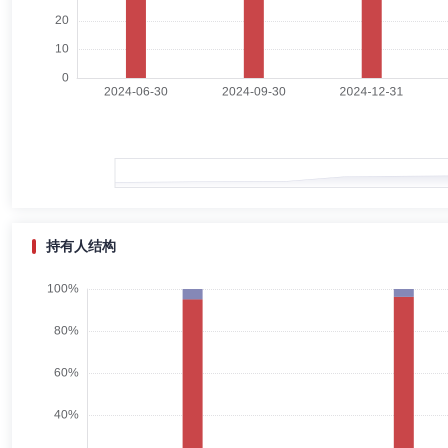
2022年8月起任尚正新能源产业混合型证券投资基金基金经理。2023
刘菲
首席信息官,督察长（督察员）,副总经理
学历：本科
刘菲先生：理学学士。1998年8月至1999年8月任中国农业银行宜昌三峡
君安证券股份有限公司深圳蔡屋围营业部电脑部经理；2006年6月至200
年5月至2020年7月任新疆前海联合基金管理有限公司总经理助理。202
段吉华
投资决策委员会成员
学历：硕士
任职日期：202
持有人结构
段吉华先生：经济学硕士。历任国海证券股份有限公司固定收益分析师、
司专户投资部投资经理、混合资产管理部投资经理。2021年1月起至今，
利债券型证券投资基金基金经理。2023年3月起任尚正中证同业存单AA
郭常明
职工监事
学历：硕士
任职日期：2020-07-16
郭常明先生：法学硕士。先后任职于创金合信基金管理有限公司监察稽核
（主持工作）、职工监事。