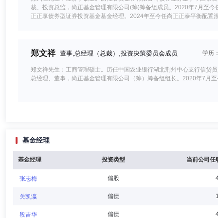
裁、投资总监，尚正基金管理有限公司(筹)筹备组成员。2020年7月至今
正正享债券型证券投资基金基金经理。2024年至今任尚正正泰平衡配置
郑文祥
董事,总经理（总裁）,投资决策委员会成员
学历
郑文祥先生：工商管理硕士。历任中国农业银行湖北荆州中心支行信贷员
总经理、董事，尚正基金管理有限公司（筹）筹备组组长。2020年7月
陈秉正
独立董事
学历：博士
任职日期：2020-07-16
基金经理
陈秉正先生：汉族，1965年出生，博士，清华大学经管学院管理系统工
公司独立董事。
基金经理
投资类型
当前公司任
偏股
张志梅
蔡瑜
独立董事
学历：硕士
任职日期：2024-09-30
偏债
关凯瀛
蔡瑜先生：1971年8月生，中国国籍，无境外永久居留权，工商管理硕
偏债
段吉华