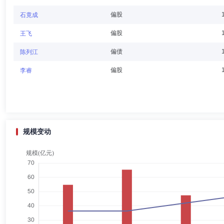
至今，任职于大信会计师事务所(特殊普通合伙)，先后担任项目经理、
事。2020年10月起至今担任深圳万润科技股份有限公司独立董事。20
偏股
石竟成
偏股
王飞
庹启斌
独立董事
学历：博士
任职日期：2023-08-30
偏债
陈列江
庹启斌先生：董事长，经济学博士。历任华东师范大学国际金融系讲师、
偏股
李睿
经理、债券部总经理、副总裁，国泰君安证券股份有限公司副总裁。现任
张雪松
副总经理
学历：博士
任职日期：2020-08-09
规模变动
张雪松先生：博士，中国国籍。历任广东发展银行深圳分行信贷员、南方
产管理部私募业务战略规划组负责人，创金合信基金管理有限公司副总经
张志梅
副总经理,投资决策委员会成员
学历：硕士
任职
张志梅女士：经济学硕士。历任南方证券有限公司职员，南方证券有限公
监、权益投资部总监、基金经理。2020年7月至今任公司副总经理。20