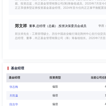
裁、投资总监，尚正基金管理有限公司(筹)筹备组成员。2020年7月至今
正正享债券型证券投资基金基金经理。2024年至今任尚正正泰平衡配置
郑文祥
董事,总经理（总裁）,投资决策委员会成员
学历
郑文祥先生：工商管理硕士。历任中国农业银行湖北荆州中心支行信贷员
总经理、董事，尚正基金管理有限公司（筹）筹备组组长。2020年7月
陈秉正
独立董事
学历：博士
任职日期：2020-07-16
基金经理
陈秉正先生：汉族，1965年出生，博士，清华大学经管学院管理系统工
公司独立董事。
基金经理
投资类型
当前公司任
偏股
张志梅
蔡瑜
独立董事
学历：硕士
任职日期：2024-09-30
偏债
关凯瀛
蔡瑜先生：1971年8月生，中国国籍，无境外永久居留权，工商管理硕
偏债
段吉华