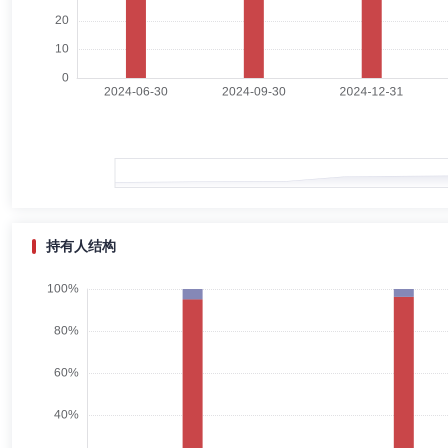
2022年8月起任尚正新能源产业混合型证券投资基金基金经理。2023
刘菲
首席信息官,督察长（督察员）,副总经理
学历：本科
刘菲先生：理学学士。1998年8月至1999年8月任中国农业银行宜昌三峡
君安证券股份有限公司深圳蔡屋围营业部电脑部经理；2006年6月至200
年5月至2020年7月任新疆前海联合基金管理有限公司总经理助理。202
段吉华
投资决策委员会成员
学历：硕士
任职日期：202
持有人结构
段吉华先生：经济学硕士。历任国海证券股份有限公司固定收益分析师、
司专户投资部投资经理、混合资产管理部投资经理。2021年1月起至今，
利债券型证券投资基金基金经理。2023年3月起任尚正中证同业存单AA
郭常明
职工监事
学历：硕士
任职日期：2020-07-16
郭常明先生：法学硕士。先后任职于创金合信基金管理有限公司监察稽核
（主持工作）、职工监事。