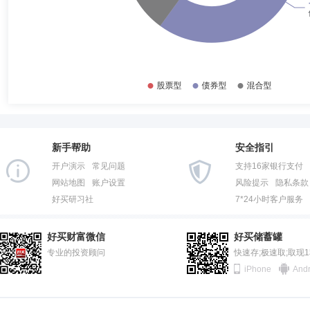
新手帮助
安全指引
开户演示
常见问题
支持16家银行支付
网站地图
账户设置
风险提示
隐私条款
好买研习社
7*24小时客户服务
好买财富微信
好买储蓄罐
专业的投资顾问
快速存;极速取;取现
iPhone
Andr