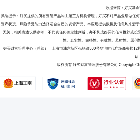
数据来源：好买基金研究
风险提示：好买提供的所有资管产品均由第三方机构管理，好买不对产品业绩做任何
资产状况、风险承受能力选择适合自己的资管产品。本应用提供数据及信息均来源于
无关，相关表述仅供参考，不代表任何确定性判断，亦不构成好买的任何推荐或投
性、真实性、完整性、有效性、及时性、原创
好买财富管理中心（总部）：上海市浦东新区张杨路500号华润时代广场商务楼12
话：
版权所有 好买财富管理股份有限公司 Copyright©howbuy.co