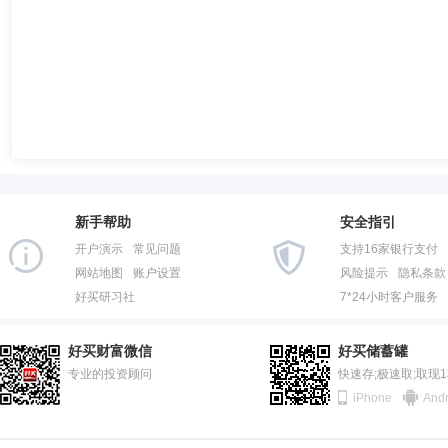
新手帮助
安全指引
开户演示
常见问题
支持16家银行支付
网站地图
账户设置
风险提示
隐私条款
好买研习社
7*24小时客户服务
好买财富微信
好买储蓄罐
专业的投资顾问
快速存;极速取;取现
iPhone
Andr