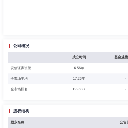
公司概况
成立时间
基金规模
安信证券资管
6.56年
-
全市场平均
17.26年
-
全市场排名
199/227
-
股权结构
股东名称
公告