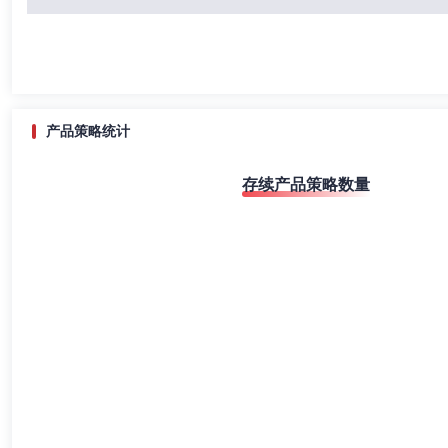
产品策略统计
存续产品策略数量