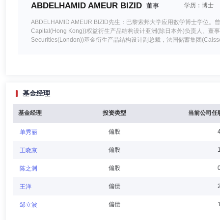
ABDELHAMID AMEUR BIZID
董事
学历：博士
ABDELHAMID AMEUR BIZID先生：巴黎索邦大学应用数学博士学位。曾
Capital(Hong Kong))权益衍生产品结构设计亚洲(除日本外)负责人、董事，
Securities(London))基金衍生产品结构设计副总裁，法国储蓄集团(Cai
责人，是贝莱德资产管理北亚有限公司香港证监会6类牌负责人员(Responsible
陈蕙兰
董事
学历：本科
任职日期：2023-08-18
基金经理
陈蕙兰女士/SUSAN WAI-LAN CHAN：波士顿大学经济学文学
建信理财有限责任公司董事，贝莱德香港控股有限公司董事，贝莱德证券
委员会成员。曾任德意志证券亚洲有限公司(Deutsche Securities Asia Li
基金经理
投资类型
当前公司任
Asia Limited)董事总经理，里昂信贷银行(Credit Lyonnais)香港股
偏股
单秀丽
杨桦
独立董事
学历：硕士
任职日期：2020-09-10
偏股
王晓京
杨桦女士：独立董事，美国波士顿学院工商管理硕士学位。兼任中关村华
偏股
陈之渊
券股份有限公司结构融资部总监，东京三菱银行金融服务公司(波士顿)助
偏债
王洋
偏债
邹立波