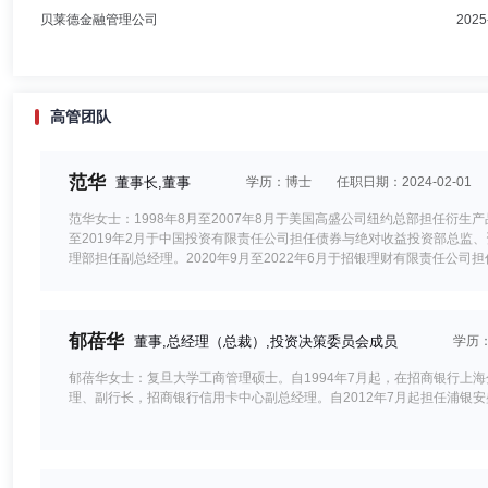
贝莱德金融管理公司
2025
高管团队
范华
董事长,董事
学历：博士
任职日期：2024-02-01
范华女士：1998年8月至2007年8月于美国高盛公司纽约总部担任衍生
至2019年2月于中国投资有限责任公司担任债券与绝对收益投资部总监、资
理部担任副总经理。2020年9月至2022年6月于招银理财有限责任公司
团中国区负责人。
郁蓓华
董事,总经理（总裁）,投资决策委员会成员
学历
郁蓓华女士：复旦大学工商管理硕士。自1994年7月起，在招商银行
理、副行长，招商银行信用卡中心副总经理。自2012年7月起担任浦银安