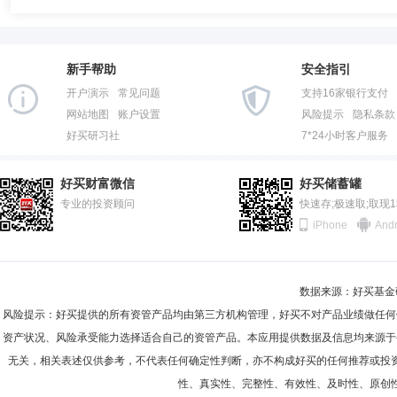
新手帮助
安全指引
开户演示
常见问题
支持16家银行支付
网站地图
账户设置
风险提示
隐私条款
好买研习社
7*24小时客户服务
好买财富微信
好买储蓄罐
专业的投资顾问
快速存;极速取;取现
iPhone
Andr
数据来源：好买基金研究
风险提示：好买提供的所有资管产品均由第三方机构管理，好买不对产品业绩做任何
资产状况、风险承受能力选择适合自己的资管产品。本应用提供数据及信息均来源于
无关，相关表述仅供参考，不代表任何确定性判断，亦不构成好买的任何推荐或投
性、真实性、完整性、有效性、及时性、原创