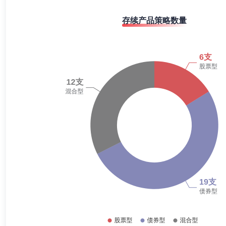
夏凯凯女士：山东大学会计学学士，特许金融分析师(CFA)、中国注册
部副董事，还曾供职于花旗银行、安永华明会计师事务所，从事合规管理
存续产品策略数量
谢超
合规总监,督察长（督察员）
学历：硕士
任职日期：
谢超先生：圣路易斯华盛顿大学法学硕士学位及国际关系学院法学学士学
部负责人、南华基金管理有限公司监察稽核部副总经理(主持部门工作)
部负责人。
杨怡
首席运营官,副总经理
学历：博士
任职日期：2023-
杨怡女士：副总经理、首席运营官。曾任上投摩根基金管理有限公司总经
刘映洲
首席信息官,副总经理
学历：本科
任职日期：202
刘映洲先生：中国，学士。2023年加入贝莱德基金管理有限公司拟任