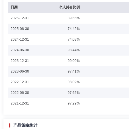
杨佳敏先生：贝莱德基金管理有限公司投资决策委员会成员、交易主管。
日期
个人持有比例
2025-12-31
39.65%
2025-06-30
74.42%
褚程玮
投资决策委员会成员
学历：硕士
任职日期：202
2024-12-31
74.03%
褚程玮女士：美国马里兰大学金融硕士，现任贝莱德基金管理有限公司固
2024-06-30
98.44%
2023-12-31
99.09%
2023-06-30
97.41%
刘鑫
投资决策委员会成员
学历：硕士
任职日期：2023-0
2022-12-31
98.02%
刘鑫先生：学历、学位：研究生、硕士。历任贝莱德新加坡固定收益部负
2022-06-30
97.65%
理、部门主管等职务。2022年9月加入贝莱德基金管理有限公司，现任
FRM证书、新加坡金融从业资格CMFAS证书。自2023年3月13日起
2021-12-31
97.29%
夏凯凯
职工监事
学历：本科
任职日期：2023-08-18
产品策略统计