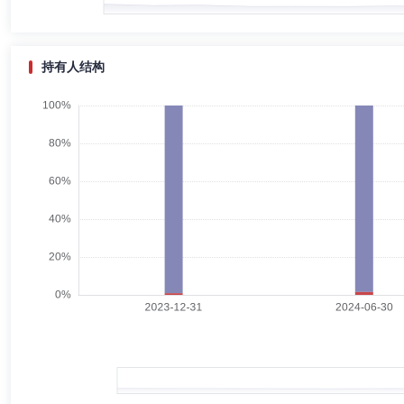
董俊先生：华东政法大学金融法律硕士学位、山东大学法学和国际经济与
基金管理有限公司监事会主席、职工监事，产品部负责人。
持有人结构
王晓京
投资决策委员会成员
学历：博士
任职日期：202
王晓京先生：特许金融分析师(CFA)，拥有清华大学电子信息工程学士学位、英
Management(UK)Limited)以及贝莱德建信理财有限责任公司
贝莱德沪深300指数增强型证券投资基金基金经理，2025年1月23日起
月18日起任贝莱德中国新视野混合型证券投资基金基金经理，2025年9
理，2026年4月10日起任贝莱德欣悦丰利债券型证券投资基金基金经理。
孙博
投资决策委员会成员
任职日期：2026-01-15
孙博先生：贝莱德基金管理有限公司风险与量化分析部主管、投资决策委
杨佳敏
投资决策委员会成员
任职日期：2023-01-19