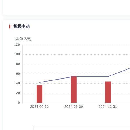
于华
独立董事
学历：博士
任职日期：2020-09-10
于华先生：比利时鲁汶大学金融博士学位。兼任中国基金业协会国际业务
董事长。曾任摩根士丹利华鑫基金管理公司董事长，大成基金管理公司总
规模变动
李亦非
独立董事
学历：硕士
任职日期：2020-09-10
李亦非女士：独立董事，美国贝勒大学国际关系硕士学位。兼任洛克菲勒基金
姆公司中国区首席代表及旗下MTV音乐电视台大中华区总裁等。
MARK ANDREW FINNIE
监事
学历：硕士
任职日
MARK ANDREW FINNIE先生：贝莱德基金管理有限公司监事
任贝莱德建信理财有限责任公司监事。曾任贝莱德亚太区平台创新团队(BlackRock
董俊
监事会主席（监事长）,职工监事
学历：硕士
任职