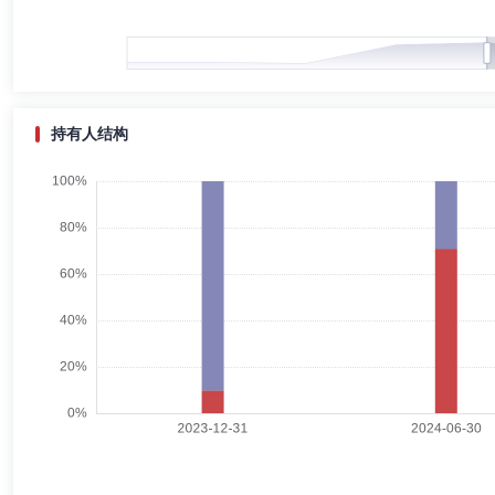
燕江峰
首席信息官,首席运营官
学历：本科
任职日期：2
燕江峰先生：北京信息工程学院学士学位。现任富达基金管理（中国）有限公
至2020年4月任巴美思软件（上海）有限公司副总裁，2008年9月至20
2007年7月富国基金管理有限公司系统管理组组长，2000年7月至200
持有人结构
赵强
投资决策委员会成员
学历：硕士
任职日期：2024-1
赵强先生：中国国籍，多元资产部负责人，芝加哥大学工商管理硕士学位
员、投资经理，资产配置与基金投资部基金经理、投资总监，投资决策委员会
远稳健三个月持有期混合型基金中基金(FOF)基金经理、2025年12月2
基金中基金(FOF)基金经理。
周文群
投资决策委员会成员
学历：硕士
任职日期：202
周文群女士：香港城市大学金融硕士学位，特许金融分析师资格。2021年
金基金经理,2024年4月起任富达悦享红利优选混合型证券投资基金基金经理
Advisors(Incorporated in Bermuda)分析师、股票研究部主
成皓
投资决策委员会成员
学历：硕士
任职日期：2022-1