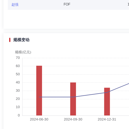
EDMOND TANUWIDJAJA
代理总经理,财务总监
FOF
赵强
EDMOND TANUWIDJAJA先生：硕士。2021年12月加入富达
职毕马威企业咨询(中国)有限公司金融服务合伙人，马来西亚明讯移动
规模变动
陈星徳
督察长（督察员）
学历：博士
任职日期：2023-
陈星徳先生：中国国籍，博士研究生；2023年6月加入富达基金管理
司副总经理，德邦基金管理有限公司总经理等基金行业高级管理职务。
管伊迪
监事
学历：硕士
任职日期：2022-12-09
管伊迪先生：富达基金管理(中国)有限公司监事。华东理工大学学士学
公司合规高级经理、华安基金管理有限公司合规经理、基金运营经理。管