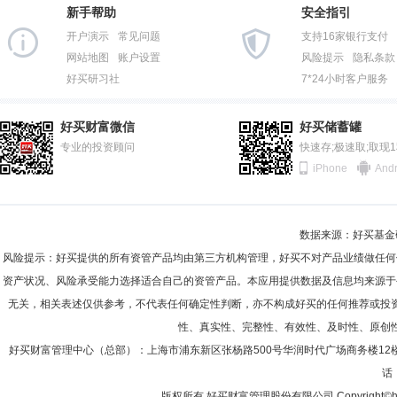
新手帮助
安全指引
开户演示
常见问题
支持16家银行支付
网站地图
账户设置
风险提示
隐私条款
好买研习社
7*24小时客户服务
好买财富微信
好买储蓄罐
专业的投资顾问
快速存;极速取;取现
iPhone
Andr
数据来源：好买基金研究
风险提示：好买提供的所有资管产品均由第三方机构管理，好买不对产品业绩做任何
资产状况、风险承受能力选择适合自己的资管产品。本应用提供数据及信息均来源于
无关，相关表述仅供参考，不代表任何确定性判断，亦不构成好买的任何推荐或投
性、真实性、完整性、有效性、及时性、原创
好买财富管理中心（总部）：上海市浦东新区张杨路500号华润时代广场商务楼12
话：
版权所有 好买财富管理股份有限公司 Copyright©howbuy.co