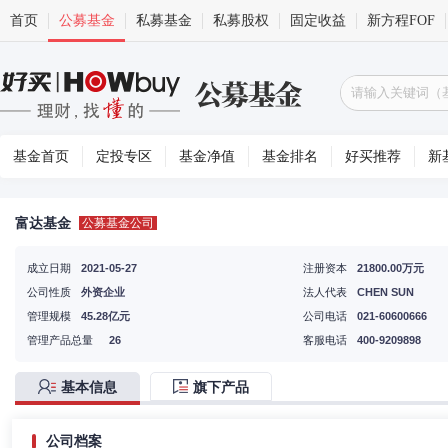
首页
公募基金
私募基金
私募股权
固定收益
新方程FOF
基金首页
定投专区
基金净值
基金排名
好买推荐
新
富达基金
公募基金公司
成立日期
2021-05-27
注册资本
21800.00万元
公司性质
外资企业
法人代表
CHEN SUN
管理规模
45.28亿元
公司电话
021-60600666
管理产品总量
26
客服电话
400-9209898
基本信息
旗下产品
公司档案