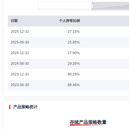
成皓先生：上海交通大学工学硕士学位。曾任富达利泰投资管理(上海)有
证券有限责任公司)分析师；法国巴黎资本上海办事处分析师；艾意凯咨询有
达裕达纯债债券型证券投资基金基金经理，2024年1月起任富达90天持有
日期
个人持有比例
债0-5年政策性金融债指数证券投资基金基金经理、2026年1月15日
2025-12-31
27.15%
肖颖
投资决策委员会成员
学历：本科
任职日期：2022-1
2025-06-30
25.85%
肖颖女士：中国人民大学管理学学士学位。曾任富达利泰投资管理(上海)
2024-12-31
27.90%
定收益研究副总监、基金经理助理。
2024-06-30
29.26%
2023-12-31
90.29%
2023-06-30
88.46%
产品策略统计
存续产品策略数量