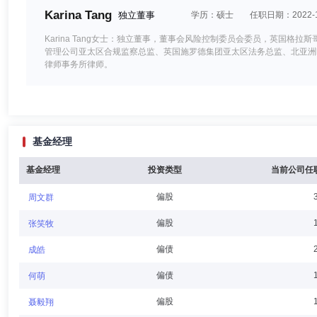
Karina Tang
独立董事
学历：硕士
任职日期：2022-1
Karina Tang女士：独立董事，董事会风险控制委员会委员，英国
管理公司亚太区合规监察总监、英国施罗德集团亚太区法务总监、北亚洲
律师事务所律师。
Lin Zhou
独立董事
学历：博士
任职日期：2022-12-0
基金经理
Lin Zhou先生：独立董事，美国普林斯顿大学经济系博士，复旦大
上海交通大学上海高级金融学院执行副院长、教授，美国亚利桑那州立大
国际精英商学院联盟（AACSB）、欧洲管理发展基金会（EFMD）的理事
基金经理
投资类型
当前公司任
纪念奖”，表彰他对上海城市发展做出的贡献。他曾担任纳斯达克上市公
偏股
周文群
张子学
独立董事
学历：博士
任职日期：2026-02-14
偏股
张笑牧
张子学先生：法学博士。现任中国政法大学民商经济法学院教授。曾任中
偏债
成皓
核委员会委员、行政复议委员会委员。现任富达基金管理(中国)有限公司
偏债
何萌
偏股
聂毅翔