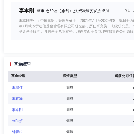
限责任公司合规负责人、首席风险官；2014年7月至2016年2月，华西
限责任公司董事。
李本刚
董事,总经理（总裁）,投资决策委员会成员
学历
李本刚先生：中国国籍，管理学硕士。2001年7月至2002年8月就职于西
年7月就职于建信基金管理有限公司研究部，历任研究员、高级研究员。2
基金基金经理。具有基金从业资格。现任华西基金管理有限责任公司总经
梁群力
董事
学历：硕士
任职日期：2024-04-25
基金经理
梁群力先生：工商管理硕士。1992年7月至1998年6月在广东省外贸开
经理、副总经理、副总经理（主持工作）；2004年2月至2004年9月任华
2009年4月任华西证券成都抚琴街营业部总经理；2009年4月至2019
基金经理
投资类型
当前公司任
年4月至2024年1月任华西证券股份有限公司纪委委员、财富管理部总经
偏股
李健伟
霍建中
独立董事
学历：硕士
任职日期：2021-11-11
偏股
李宜泽
霍建中先生：独立董事，硕士研究生。曾任四川康维律师事务所专职律师
偏股
李本刚
偏股
刘佳妍
偏债
钟青松