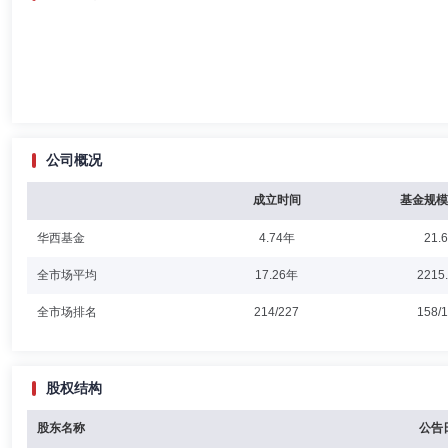
公司概况
成立时间
基金规模
华西基金
4.74年
21.
全市场平均
17.26年
2215
全市场排名
214/227
158/
股权结构
股东名称
公告