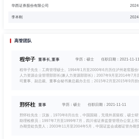
华西证券股份有限公司
2024
李本刚
2024
高管团队
程华子
董事长,董事
学历：硕士
任职日期：2021-11-1
程华子先生：工商管理硕士。1994年1月至2000年6月历任泸州老窖股
人力资源企业管理部部长(兼人力资源部部长)；2007年9月至2014年
司董事、副总裁、董事会秘书兼总裁办主任；2015年2月至2015年9月
公司董事、副总裁、董事会秘书兼人力资源总监；2016年2月至2020
兼人力资源总监；2021年11月至今任华西基金管理有限责任公司董事。
邢怀柱
董事
学历：硕士
任职日期：2021-11-11
邢怀柱先生：汉族，1970年8月出生，中国国籍，无境外居留权，硕士研
助理检察员；1997年7月至1999年7月，四川省证券监督管理办公室上市
办期货处负责人；2003年11月至2004年5月，中国证监会成都证管办期货
国证监会四川监管局机构监管处副处长（主持工作）；2007年3月至2012
月，泸州市人民政府副秘书长；2012年11月至2012年12月，任华西证券