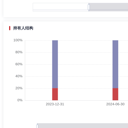
范建伟
首席信息官
学历：硕士
任职日期：2025-12-29
范建伟先生：中国国籍，硕士研究生。2022年1月加入华西基金管理有限
信息技术部高级系统工程师、信息技术部首席信息系统架构师（总监助理
持有人结构
李健伟
投资决策委员会成员
学历：硕士
任职日期：202
李健伟先生：中国籍，华南理工大学工学硕士。2007年8月至2010年4
12月加入宝盈基金管理有限公司，先后任职研究部研究员、专户投资部
理有限责任公司研究部总监。
李宜泽
投资决策委员会成员
学历：硕士
任职日期：202
李宜泽先生：北京大学硕士研究生，多年证券从业年限，中国籍，具有基
助理、基金经理。