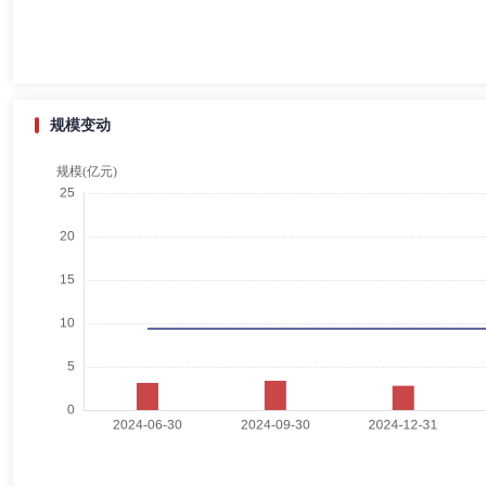
吴卫军
独立董事
学历：博士
任职日期：2021-11-11
吴卫军先生：独立董事，博士研究生，教授。曾任电子科技大学教学科研
事务所兼职律师，四川省国投现代农牧业产业有限公司外部董事。
规模变动
盛秀玲
独立董事
学历：硕士
任职日期：2021-11-11
盛秀玲女士：汉族，1974年1月出生，硕士研究生。2008年4月至201
2015年8月，任北京协同创新控股有限公司董事、副总经理；2015年9
轻舟
督察长（督察员）
学历：硕士
任职日期：2021-11
轻舟先生：督察长，硕士研究生。1999-7-2000-8杭州恒生电子股份有限公司产
监局主任科员2011-12-2013-1宝盈基金有限责任公司高级工程师201
察长。