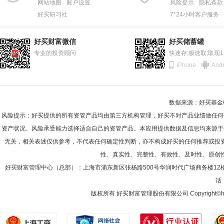
网站地图
账户设置
风险提示
隐私条款
好买研习社
7*24小时客户服务
好买财富微信
好买储蓄罐
专业的投资顾问
快速存;极速取;取现
iPhone
Andr
数据来源：好买基金研究
风险提示：好买提供的所有资管产品均由第三方机构管理，好买不对产品业绩做任何
资产状况、风险承受能力选择适合自己的资管产品。本应用提供数据及信息均来源于
无关，相关表述仅供参考，不代表任何确定性判断，亦不构成好买的任何推荐或投
性、真实性、完整性、有效性、及时性、原创
好买财富管理中心（总部）：上海市浦东新区张杨路500号华润时代广场商务楼12
话：
版权所有 好买财富管理股份有限公司 Copyright©howbuy.co