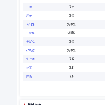
张亚光
独立董事
学历：博士
任职日期：202
偏债
任翀
张亚光先生：独立董事、提名与薪酬委员会委员委员，博士
偏债
周妍
授、经济学系副主任、院长助理、副院长等职务。
货币型
蒋利娟
货币型
任慧娟
罗玉成
独立董事
学历：本科
任职日期：202
偏债
吴斯泓
罗玉成先生：泰康基金管理有限公司独立董事、提名与薪酬
货币型
张晓霞
事。罗玉成先生曾任中国科学器材进出口总公司财务经理、
偏股
宋仁杰
偏股
魏军
陈玮光
督察长（督察员）
学历：博士
任
偏股
陈怡
陈玮光先生：泰康基金管理有限公司督察长、监察稽核部负
民政府副县长（挂职扶贫），中国证券业协会会员服务一部
事业部监察稽核部负责人等职务。