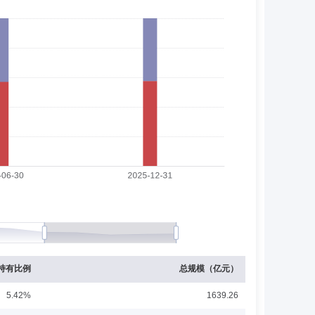
息技术部高级项目经理，北京良医互联科技有限公司创始
信息技术部负责人。
英大基金管理有限公司监察稽核部副经理（部门负责人），
资产管理有限责任公司公募事业部风险控制部负责人等职
有限公司交易员、东莞银行股份有限公司交易员，历任泰康
持有比例
总规模（亿元）
5.42%
1639.26