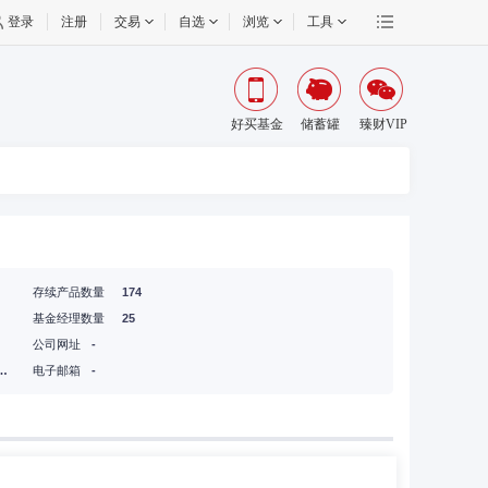
登录
注册
交易
自选
浏览
工具
好买基金
储蓄罐
臻财VIP
存续产品数量
174
基金经理数量
25
公司网址
-
内大街156号3层1-10内302
电子邮箱
-