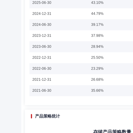
2025-06-30
43.10%
桂跃强先生：中国国籍，财政金融学硕士。公募投资决策委员
2024-12-31
44.79%
年8月加入泰康资产，现任公募事业部股票投资董事总经理、
券投资基金基金经理。2016年11月28日-2020年9月
2024-06-30
39.17%
月20日-2020年7月2日担任泰康恒泰回报灵活配置混合型证券
泰康均衡优选混合型证券投资基金基金经理。2018年5月30
2023-12-31
37.98%
23日至今担任泰康弘实3个月定期开放混合型发起式证券投资
持有期股票型证券投资基金基金经理。2020年12月22日
2023-06-30
管理有限公司基金管理部副总监、基金经理。
28.94%
2022-12-31
25.50%
2022-06-30
23.29%
2021-12-31
26.68%
2021-06-30
35.66%
2020-12-31
30.19%
2020-06-30
21.11%
产品策略统计
2019-12-31
25.95%
存续产品策略数量