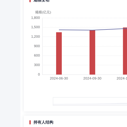
规模变动
代胜伟
副总经理,财务总监
学历：硕士
任
代胜伟先生：硕士，曾任诺亚舟科技公司人力资源经理，中
等职务。现任泰康基金管理有限公司副总经理、财务负责人
蒋利娟
副总经理,投资决策委员会成员
学历
蒋利娟女士：国民经济学硕士。2008年7月加入泰康资产
现任泰康基金固定收益投资部负责人。2015年6月19日至今
日-2016年12月27日担任泰康新机遇灵活配置混合型证
金基金经理。2017年1月22日至今担任泰康金泰回报3个月
月9日担任泰康年年红纯债一年定期开放债券型证券投资基金基
金经理。2018年6月13日至今担任泰康颐享混合型证券投资基
月11日担任泰康润和两年定期开放债券型证券投资基金基金
吴辉
副总经理
学历：硕士
任职日期：2022-
基金经理。2021年6月2日至今担任泰康浩泽混合型证券投
吴辉先生：历任中国银河证券股份有限公司郑州丰产路营业
泰康资产管理有限责任公司公募事业部市场部负责人；现任
持有人结构