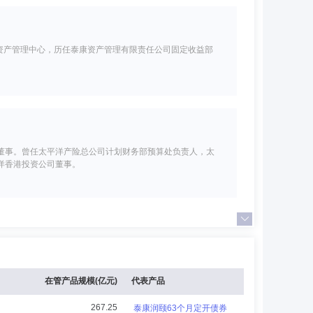
资产管理中心，历任泰康资产管理有限责任公司固定收益部
董事。曾任太平洋产险总公司计划财务部预算处负责人，太
洋香港投资公司董事。
，教育部“长江学者”特聘教授，兼任教育部创新创业教育
人大等讲授金融监管，担任中国法学会证券法研究会副会
金融专项整治办公室专家、国家互联网金融安全技术专家委
展开
在管产品规模(亿元)
代表产品
会常务委员、教育部高等学校创新创业教育指导委员会委
267.25
泰康润颐63个月定开债券