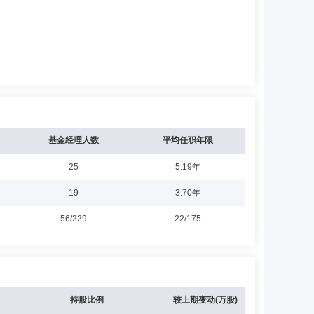
基金经理人数
平均任职年限
25
5.19年
19
3.70年
56/229
22/175
持股比例
较上期变动(万股)