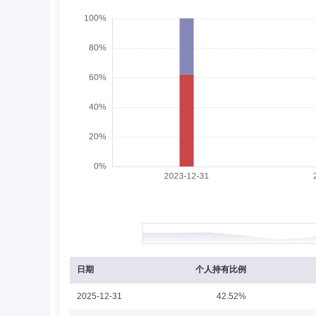
孙东海
首席信息官
学历：硕士
任职日期：2
孙东海先生：曾任中国民航信息网络股份有限公司研发中心
人，北京鹏扬投资管理有限公司信息技术部部门副总监，鹏
苏小娅
首席风险官,投资决策委员会成员
学
苏小娅女士：风控负责人、风险控制部负责人，国际法学硕
国开泰富基金管理有限公司监察稽核部（法律合规部）副总
务。
庞水珍
投资决策委员会成员
学历：硕士
庞水珍女士：泰康基金管理有限公司职工监事，技术经济及
资产集中交易室固定收益交易员、公募事业部集中交易室负
日期
个人持有比例
2025-12-31
42.52%
桂跃强
投资决策委员会成员
学历：硕士