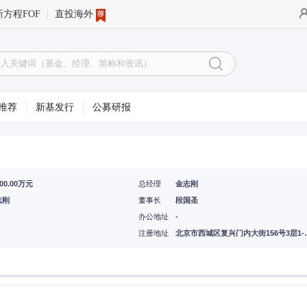
新方程FOF
直投海外
推荐
新基发行
公募研报
000.00万元
总经理
金志刚
志刚
董事长
段国圣
办公地址
-
注册地址
北京市西城区复兴门