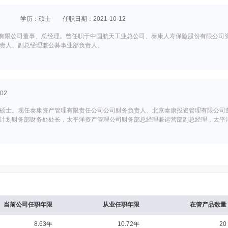
学历：硕士
任职日期：2021-10-12
理有限公司董事、总经理。曾任职于中国航天工业总公司、泰康人寿保险股份有限公司
责人、副总经理兼公募事业部负责人。
02
硕士。现任泰康资产管理有限责任公司公司财务负责人、北京泰康投资管理有限公司
计划财务部财务处处长，太平洋资产管理公司财务部总经理兼运营部副总经理，太平
10-12
理委员会委员，法学博士。现任中国人民大学发展规划处处长、法学教授、博士生导师
国人大电子商务法、证券法、期货法起草工作小组成员或专家，较早赴中南海、全国
专家组成员、最高人民检察院民事行政诉讼监督案件专家委员会委员、国务院互联网
当前公司任职年限
从业任职年限
在管产品数量
、工信部中国通信工业协会区块链专委会委员、中国计算机学会（CCF）区块链专委
国人民大学法学院副院长。
8.63年
10.72年
20