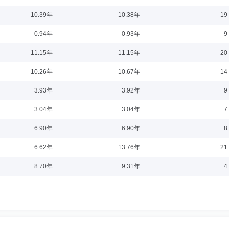
5-07-28
10.39年
10.38年
19
研究生。现任北京大学经济学院副院长、长聘副教授、研究员，兼任四川广安爱众股
0.94年
0.93年
9
11.15年
11.15年
20
10.26年
10.67年
14
1-10-12
3.93年
3.92年
9
委员会委员、审计与风险管理委员会委员，经济学学士。现任信永中和会计师事务所
3.04年
3.04年
7
中国科学器材进出口总公司莫斯科代表处首席贸易代表、多伦多永道会计公司高级审
6.90年
6.90年
8
6.62年
13.76年
21
职日期：2021-10-12
8.70年
9.31年
4
责人，应用经济学博士。曾任湖南省永州市地方税务局人事教育科科员，中国证券投
、办公室、会员管理部主任，中聚资产管理有限公司董事长，诺德基金管理有限公司