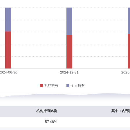
025-11-20
研发工程师，中国华融资产管理公司信息科技部项目经理，华夏基金管理有限公司信
扬基金管理有限公司信息技术部部门总监。现任泰康基金管理有限公司首席信息官、
历：硕士
任职日期：2022-11-21
士。曾任北京市君泽君律师事务所律师，泰达宏利基金管理有限公司高级法律专员，
经理（主持部门工作），北京天和思创投资管理有限公司公募基金筹备组组长，泰康
任职日期：2021-10-12
管理硕士。现任泰康基金管理有限公司集中交易室负责人。曾任北京佑瑞持投资管理
责人等职务。
机构持有比例
其中：内部
57.48%
任职日期：2021-10-12