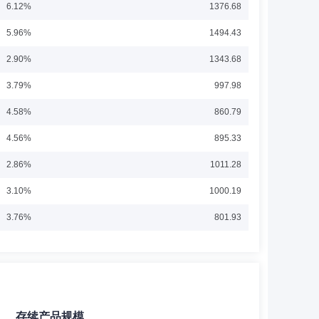
6.12%
1376.68
职于新华基金管理有限公司，担任基金管理部副总监。2015
5.96%
1494.43
基金经理。2016年6月8日至今担任泰康宏泰回报混合型证
任泰康兴泰回报沪港深混合型证券投资基金基金经理。2017年6
展开
2.90%
1343.68
投资基金基金经理。2018年1月19日-2020年1月10日担任
4日担任泰康颐享混合型证券投资基金基金经理。2018年8月
3.79%
997.98
金基金经理。2020年8月14日至今担任泰康蓝筹优势一年
康鼎泰一年持有期混合型证券投资基金基金经理。曾任新华基金
4.58%
860.79
4.56%
895.33
2.86%
1011.28
3.10%
1000.19
3.76%
801.93
3.52%
753.87
1.00%
632.26
1.56%
473.88
存续产品规模