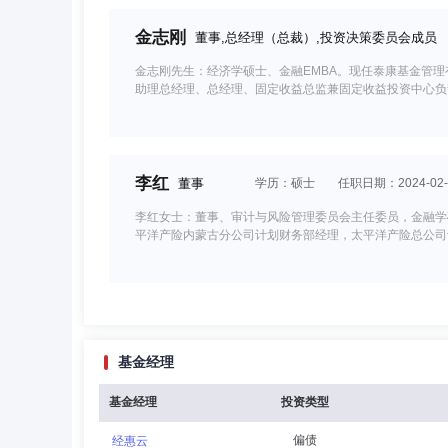
金志刚
董事,总经理（总裁）,投资决策委员会成员
金志刚先生：经济学硕士、金融EMBA。现任泰康基金管
助理总经理、总经理、固定收益总监兼固定收益投资中心负
李红
董事
学历：硕士
任职日期：2024-02-
李红女士：董事、审计与风险管理委员会主任委员，金融学
平洋产险内蒙古分公司计划财务部经理，太平洋产险总公司
杨东
独立董事
学历：博士
任职日期：2021-
基金经理
杨东先生：泰康基金管理有限公司独立董事、审计与风险管
指导委员会委员，中国人民大学区块链研究院执行院长，全
长、中央网信办五中全会宣讲团成员、中央网信办数字经济
基金经理
投资类型
员会委员、国家发改委大数据流通国家工程实验室专家委员
员。杨东先生曾任商务部中日法律交流项目办公室代表、中
偏债
经惠云