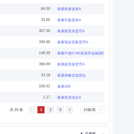
84.50
泰康裕泰债券A
份有限公司独立董事。曾任北京大学经济学院讲师、副教
32.66
泰康丰盈债券A
307.30
泰康薪意保货币A
390.60
泰康现金管家货币A
148.39
泰康中债0-3年政策性金融债指数A
合伙人、副总裁、兼任阳光恒昌物业服务股份有限公司董
366.69
泰康薪意保货币A
计员、中信永道会计师事务所经理等职务。
33.18
泰康策略优选混合
100.52
泰康300
1.17
泰康浩泽混合A
资者保护基金公司投资者调查中心副总监，安徽省宿松县人
共 25 条
1
2
3
督察长、泰康资产管理有限责任公司公募合规负责人兼公募