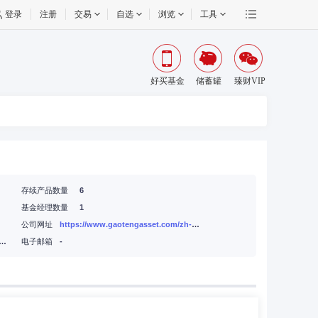
登录
注册
交易
自选
浏览
工具
好买基金
储蓄罐
臻财VIP
存续产品数量
6
基金经理数量
1
公司网址
https://www.gaotengasset.com/zh-cn/
德辅道中68号万宜大厦21楼2105-07室
电子邮箱
-