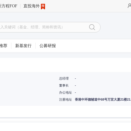
新方程FOF
直投海外
推荐
新基发行
公募研报
总经理
-
董事长
-
办公地址
-
注册地址
香港中环