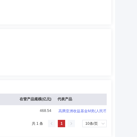
在管产品规模(亿元)
代表产品
468.54
高腾亚洲收益基金M类(人民币)-累积
共 1 条
1