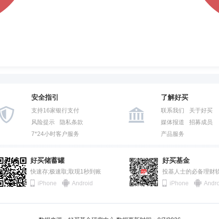
安全指引
了解好买
支持16家银行支付
联系我们
关于好买
风险提示
隐私条款
媒体报道
招募成员
7*24小时客户服务
产品服务
好买储蓄罐
好买基金
快速存;极速取;取现1秒到账
投基人士的必备理财
iPhone
Android
iPhone
Andro