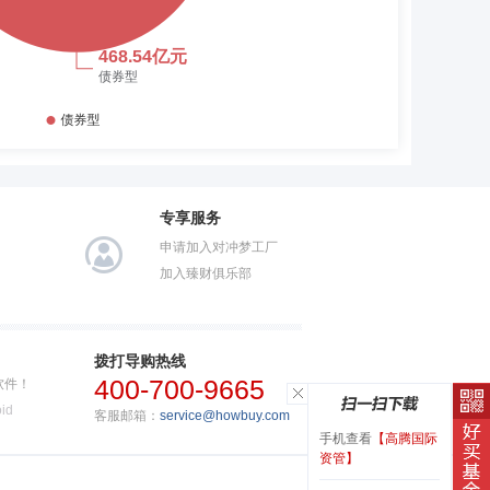
专享服务
申请加入对冲梦工厂
加入臻财俱乐部
拨打导购热线
400-700-9665
软件！
id
客服邮箱：
service@howbuy.com
手机查看
【高腾国际
资管】