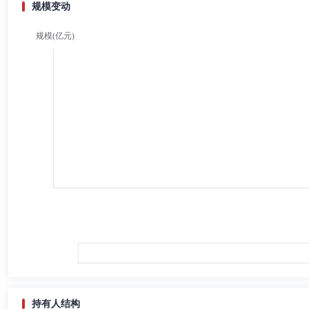
规模变动
持有人结构