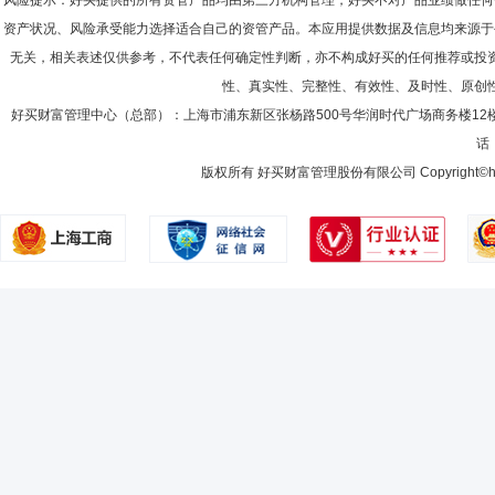
风险提示：好买提供的所有资管产品均由第三方机构管理，好买不对产品业绩做任何
资产状况、风险承受能力选择适合自己的资管产品。本应用提供数据及信息均来源于
无关，相关表述仅供参考，不代表任何确定性判断，亦不构成好买的任何推荐或投
性、真实性、完整性、有效性、及时性、原创
好买财富管理中心（总部）：上海市浦东新区张杨路500号华润时代广场商务楼12
话：
版权所有 好买财富管理股份有限公司 Copyright©howbuy.co