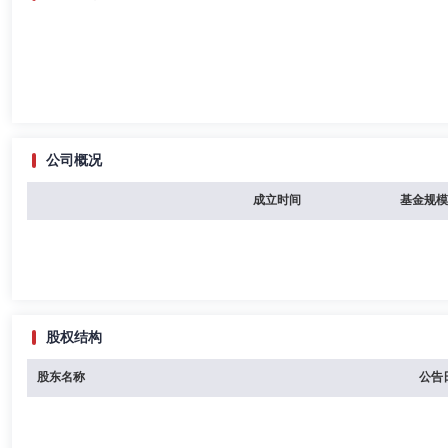
公司概况
成立时间
基金规模
股权结构
股东名称
公告