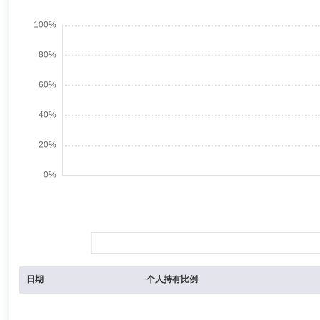
日期
个人持有比例