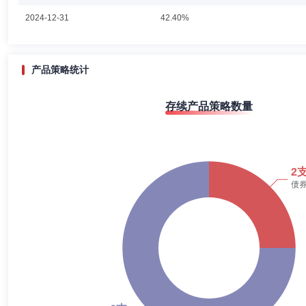
苏玉平女士：货币银行硕士。曾任海通证券有限责任公司投资银行部项目
2024-12-31
42.40%
2011年2月加入华安基金管理有限公司。2011年7月起担任华安强化收
纯债债券型发起式证券投资基金的基金经理。2013年11月至2017年6
金的基金经理。2015年1月至2017年2月担任华安安享灵活配置混合
产品策略统计
蔡文星
投资决策委员会成员
任职日期：2023-09-13
存续产品策略数量
蔡文星先生：安联基金管理有限公司投资决策委员会成员、交易部总经理
程彧
投资决策委员会成员
学历：硕士
任职日期：2023-0
程彧先生：研究部总经理、特许金融分析师(CFA)，上海复旦大学国际
理，摩根士丹利房地产基金投资经理，汇丰晋信基金管理有限公司国际业
司筹备组成员。
仇莉莉
职工监事
学历：本科
任职日期：2023-09-13