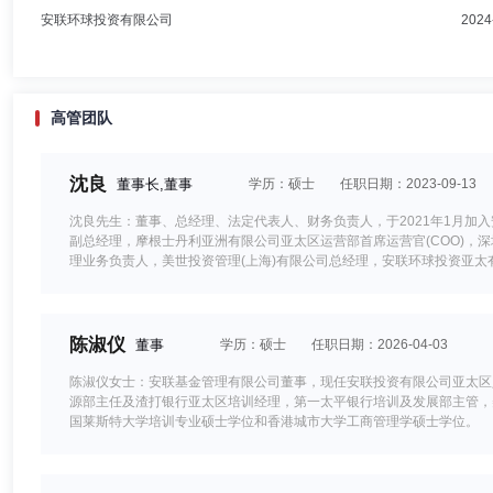
安联环球投资有限公司
2024
高管团队
沈良
董事长,董事
学历：硕士
任职日期：2023-09-13
沈良先生：董事、总经理、法定代表人、财务负责人，于2021年1月加
副总经理，摩根士丹利亚洲有限公司亚太区运营部首席运营官(COO)，
理业务负责人，美世投资管理(上海)有限公司总经理，安联环球投资亚太
理咨询(上海)有限公司)董事、副董事长、董事总经理、中国资产管理业
公募基金管理业务(筹备)负责人。沈良先生还曾供职于普华永道会计师事
融分析师(CFA)证书及特许公认会计师(ACCA)证书。
陈淑仪
董事
学历：硕士
任职日期：2026-04-03
陈淑仪女士：安联基金管理有限公司董事，现任安联投资有限公司亚太区人力
源部主任及渣打银行亚太区培训经理，第一太平银行培训及发展部主管，
国莱斯特大学培训专业硕士学位和香港城市大学工商管理学硕士学位。