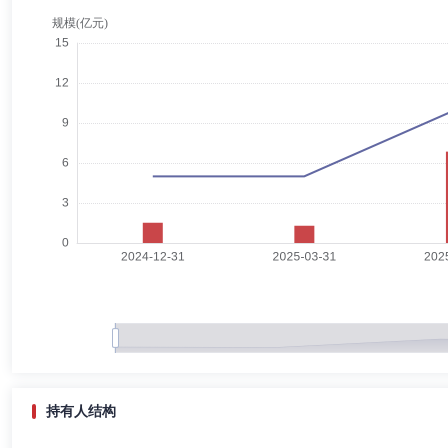
林晨
独立董事
学历：博士
任职日期：2023-09-13
林晨先生：独立董事，现任香港大学宝光基金教授席(金融学)教授、金
询委员会委员，香港特区政府第三代互联网发展专责小组非官方成员，香
事，十月稻田集团股份有限公司的独立非执行董事。林晨先生曾先后任岭
美国佛罗里达大学的工商管理硕士学位、经济学硕士学位及博士学位。
谢红兵
独立董事
学历：本科
任职日期：2023-09-13
谢红兵先生：监事，双学士学位。1968年入伍，历任营教导员、军直属
长，杨浦支行行长；1998年调总行负责筹建基金托管部，任交通银行基
保险公司（香港）副董事长。2010年退休。于2015年9月25日获委
冯博
独立董事
学历：硕士
任职日期：2023-09-13
冯博先生：独立董事，现任海南国际清算所股份有限公司董事长。冯博先
债券基金部总监，中国证监会部门副主任，大连商品交易所总经理，金衍
持有人结构
管江
督察长（督察员）
学历：本科
任职日期：2024-12