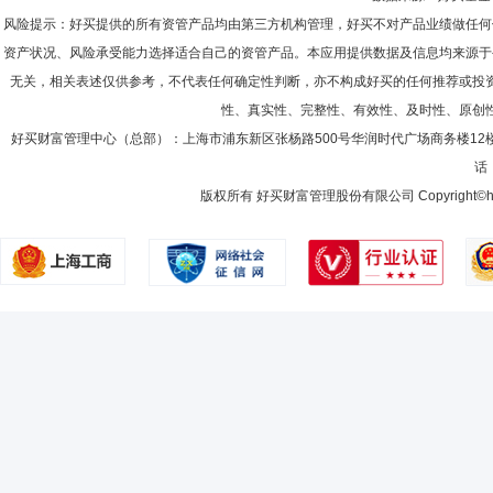
方营销中心总经理、机构理财部副总经理，中欧基金管理有限公司零售业
风险提示：好买提供的所有资管产品均由第三方机构管理，好买不对产品业绩做任何
资产状况、风险承受能力选择适合自己的资管产品。本应用提供数据及信息均来源于
无关，相关表述仅供参考，不代表任何确定性判断，亦不构成好买的任何推荐或投
性、真实性、完整性、有效性、及时性、原创
段婧
财务总监
学历：硕士
任职日期：2024-12-12
好买财富管理中心（总部）：上海市浦东新区张杨路500号华润时代广场商务楼12
段婧女士：同济大学会计学专业硕士学位，中国籍，已取得基金从业资格
话：
金管理有限公司财务部高级财务经理、财务部主管、财务部负责人，永赢资
通海外投资基金管理(上海)有限公司财务部负责人。段婧女士还曾供职
版权所有 好买财富管理股份有限公司 Copyright©howbuy.co