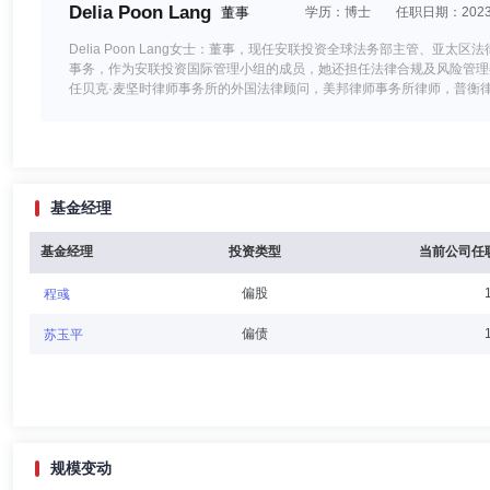
Delia Poon Lang
董事
学历：博士
任职日期：2023-
Delia Poon Lang女士：董事，现任安联投资全球法务部主管、亚太
事务，作为安联投资国际管理小组的成员，她还担任法律合规及风险管理委员
任贝克·麦坚时律师事务所的外国法律顾问，美邦律师事务所律师，普衡律
规主管，蒙特利尔银行金融集团亚洲首席法律合规官。Delia Poon 
龙媛媛
董事
学历：硕士
任职日期：2023-09-13
基金经理
龙媛媛女士：董事，现任安联投资有限公司亚太区财务总监，兼任安联环
公司董事，安联寰通海外投资基金管理(上海)有限公司董事。龙媛媛女
限公司亚太区财务政策经理，亚太区会计，税务及财务管理主管，亚太区
基金经理
投资类型
当前公司任
策硕士学位。
偏股
程彧
郑宇尘
董事,总经理（总裁）,投资决策委员会成员
学历
偏债
苏玉平
郑宇尘先生：同济大学技术经济学硕士，具备基金从业资格。曾任中德安
信基金管理有限公司固定收益总监、投资总监，汇丰晋信平稳增利债券型
规模变动