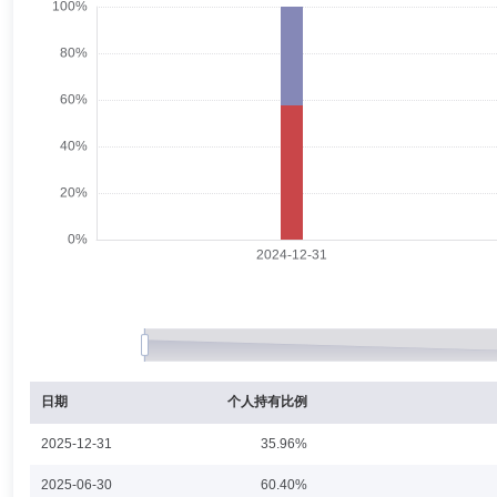
管江女士：上海财经大学财务管理专业学士学位，中国籍，已取得基金从业资格
限公司，曾任监察稽核经理、高级稽核经理、监察稽核部副总监、监察稽核
Khalil Soubra
监事
学历：硕士
任职日期：2023-09-
Khalil Soubra先生：监事，现任安联环球投资亚太有限公司亚太
AllianzGlobalInvestorsNominee Services Limited(香港分部)的董事及
管理咨询(上海)有限公司董事以及安联寰通海外投资基金管理(上海)有限公司董
管、法国运营主管、欧洲投资运营联席主管、全球中台主管。Khalil 
蒋蕾
监事,监事会主席（监事长）
学历：硕士
任职日期：
蒋蕾女士：安联基金管理有限公司股东监事，现任安联投资有限公司风险
用及操作风险经理、亚太区交易对手风险及风险汇报经理、亚太区风险经
日期
个人持有比例
2025-12-31
35.96%
苏玉平
投资决策委员会成员
学历：硕士
任职日期：202
2025-06-30
60.40%