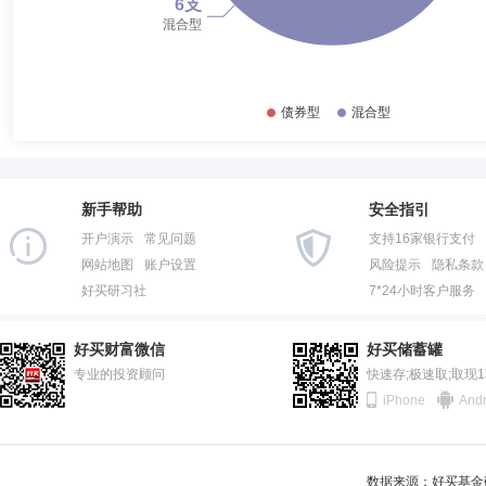
仇莉莉女士：人力资源部总经理、职工监事，上海师范大学思想政治教育
庆协信远创商业管理有限公司上海闵行分公司人力资源总监，泰信基金管理
资源部副总监，安联寰通海外投资基金管理(上海)有限公司基金公司筹备
谢娟
职工监事
学历：博士
任职日期：2026-04-03
谢娟女士：安联基金管理有限公司风险管理部总经理，职工代表监事，四
任，西部利得基金管理有限公司风险管理部总经理，安联寰通资产管理（
（上海）有限公司基金公司筹备组风险管理部总监。
新手帮助
安全指引
开户演示
常见问题
支持16家银行支付
网站地图
账户设置
风险提示
隐私条款
卢蓉
首席信息官
学历：硕士
任职日期：2026-02-26
好买研习社
7*24小时客户服务
卢蓉女士：硕士研究生。曾任第一创业摩根大通证券有限责任公司（现更
好买财富微信
好买储蓄罐
专业的投资顾问
快速存;极速取;取现
iPhone
Andr
关子阳
首席市场官,副总经理
学历：硕士
任职日期：202
关子阳先生：副总经理、首席市场官，清华大学工商管理专业硕士学位。
数据来源：好买基金研究