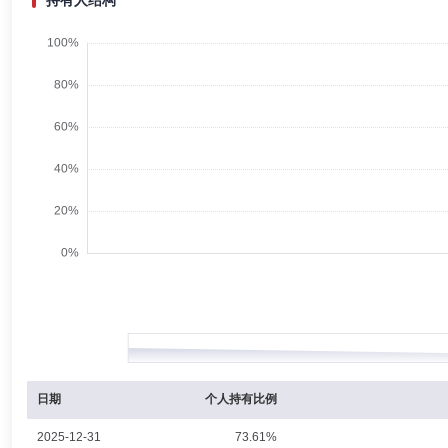
持有人结构
何美劲先生：工学学士。曾任金证科技股份有限公司销售产品部软件开发
公司首席信息官等职务。现任财信基金管理有限公司首席信息官。
罗黎军
投资决策委员会成员
学历：硕士
任职日期：202
罗黎军先生：复旦大学世界经济学硕士。2012年7月至2015年10月在
研究员；2016年7月至2017年9月在深圳市前海香江金融控股集团有限
现拟任财信均衡致远混合型发起式证券投资基金基金经理。
日期
个人持有比例
2025-12-31
73.61%