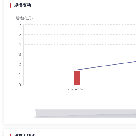
邓建华
独立董事
学历：本科
任职日期：2024-11-26
规模变动
邓建华女士：独立董事，经济学学士，注册会计师、高级会计师。现任中
彭朝阳
总经理助理,投资决策委员会成员
学历：硕士
彭朝阳先生：毕业于上海财经大学工商管理硕士。曾任中保康联人寿保险
益部总监，弦高(苏州)资产管理有限公司副总经理兼投资总监，蜂巢基
杨敏
督察长（督察员）
学历：硕士
任职日期：2026-02
杨敏：硕士。曾任易方达基金管理有限公司监察部监察员，中科沃土基金
风控负责人，财信基金管理有限公司运营部总经理等职务。
何美劲
首席信息官
学历：本科
任职日期：2024-11-26