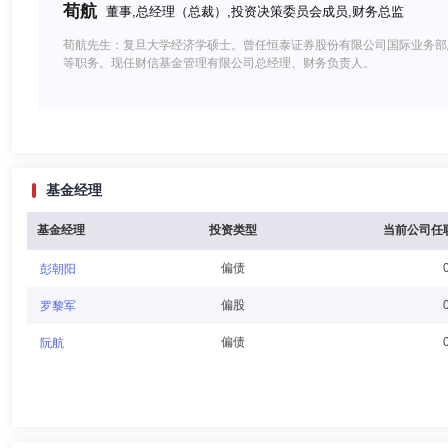
荀航
董事,总经理（总裁）,投资决策委员会成员,财务总监
荀航先生：复旦大学经济学硕士。曾任恒泰证券股份有限公司国际业务部
等职务。现任财信基金管理有限公司总经理、财务负责人。
伍中信
独立董事
学历：博士
任职日期：2024-11-26
基金经理
伍中信先生：财务学博士后，国务院特殊津贴专家。现任海南大学国际商
院校长等职务。
基金经理
投资类型
当前公司任
偏债
彭朝阳
晏艳阳
独立董事
学历：博士
任职日期：2024-11-26
偏股
罗黎军
晏艳阳女士：管理学博士。现任湖南大学金融与统计学院教授、博士生导
偏债
阮航
院书记、财院校区管委会书记。