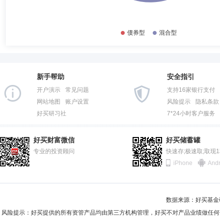
新手帮助
安全指引
开户演示
常见问题
支持16家银行支付
网站地图
账户设置
风险提示
隐私条款
好买研习社
7*24小时客户服务
好买财富微信
好买储蓄罐
专业的投资顾问
快速存;极速取;取现
iPhone
Andr
数据来源：好买基金研究
风险提示：好买提供的所有资管产品均由第三方机构管理，好买不对产品业绩做任何