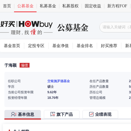
首页
公募基金
私募基金
私募股权
固定收益
新方程FOF
基金首页
定投专区
基金净值
基金排名
好买推荐
新
于海颖
偏债
任职公司
交银施罗德基金
在任产品数量
2
学历
硕士
历任产品数量
5
当前公司投资年限
9.62年
历任公司
投资经理年限
18.76年
管理总规模
基本信息
旗下产品
业绩表现