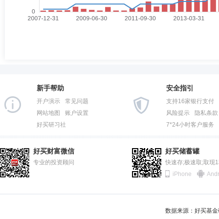
新手帮助
安全指引
开户演示
常见问题
支持16家银行支付
网站地图
账户设置
风险提示
隐私条款
好买研习社
7*24小时客户服务
好买财富微信
好买储蓄罐
专业的投资顾问
快速存;极速取;取现
iPhone
Andr
数据来源：好买基金研究