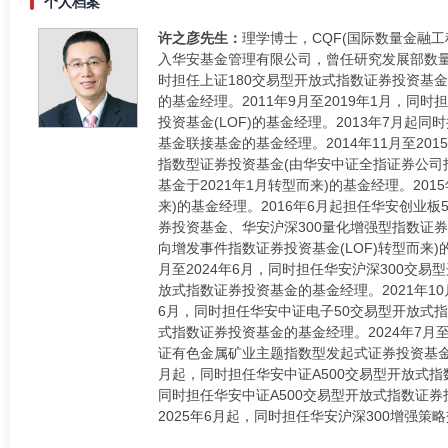
个人档案
许之彦先生：
理学博士，CQF(国际数量金融
入华安基金管理有限公司，曾任研究发展部数量策略
时担任上证180交易型开放式指数证券投资基金
的基金经理。2011年9月至2019年1月，同时
投资基金(LOF)的基金经理。2013年7月
基金联接基金的基金经理。2014年11月至20
指数型证券投资基金(由华安中证全指证券公司
基金于2021年1月转型而来)的基金经理。201
来)的基金经理。2016年6月起担任华安创业板
券投资基金、华安沪深300量化增强型指数证券
向增发事件指数证券投资基金(LOF)转型而来)
月至2024年6月，同时担任华安沪深300交易
放式指数证券投资基金的基金经理。2021年10
6月，同时担任华安中证电子50交易型开放式指
式指数证券投资基金的基金经理。2024年7月
证有色金属矿业主题指数型发起式证券投资基金的基
月起，同时担任华安中证A500交易型开放式指
同时担任华安中证A500交易型开放式指数证
2025年6月起，同时担任华安沪深300增强