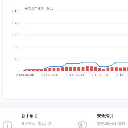
新手帮助
安全指引
开户演示
常见问题
支持16家银行支付