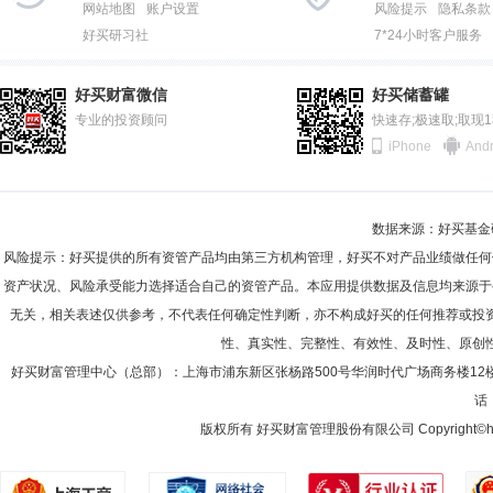
网站地图
账户设置
风险提示
隐私条款
好买研习社
7*24小时客户服务
好买财富微信
好买储蓄罐
专业的投资顾问
快速存;极速取;取现
iPhone
Andr
数据来源：好买基金研究
风险提示：好买提供的所有资管产品均由第三方机构管理，好买不对产品业绩做任何
资产状况、风险承受能力选择适合自己的资管产品。本应用提供数据及信息均来源于
无关，相关表述仅供参考，不代表任何确定性判断，亦不构成好买的任何推荐或投
性、真实性、完整性、有效性、及时性、原创
好买财富管理中心（总部）：上海市浦东新区张杨路500号华润时代广场商务楼12
话：
版权所有 好买财富管理股份有限公司 Copyright©howbuy.co