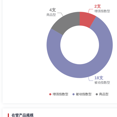
在管产品规模