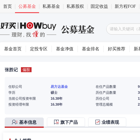
首页
公募基金
私募基金
私募股权
固定收益
新方程FOF
基金首页
定投专区
基金净值
基金排名
好买推荐
新
张胜记
偏股
任职公司
易方达基金
在任产品数量
9
学历
硕士
历任产品数量
3
当前公司投资年限
16.38年
历任公司
投资经理年限
16.38年
管理总规模
基本信息
旗下产品
业绩表现