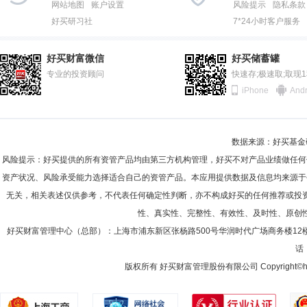
网站地图
账户设置
风险提示
隐私条款
好买研习社
7*24小时客户服务
好买财富微信
好买储蓄罐
专业的投资顾问
快速存;极速取;取现
iPhone
Andr
数据来源：好买基金研究
风险提示：好买提供的所有资管产品均由第三方机构管理，好买不对产品业绩做任何
资产状况、风险承受能力选择适合自己的资管产品。本应用提供数据及信息均来源于
无关，相关表述仅供参考，不代表任何确定性判断，亦不构成好买的任何推荐或投
性、真实性、完整性、有效性、及时性、原创
好买财富管理中心（总部）：上海市浦东新区张杨路500号华润时代广场商务楼12
话：
版权所有 好买财富管理股份有限公司 Copyright©howbuy.co