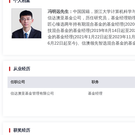
个人档案
冯明远先生：
中国国籍，浙江大学计算机科学与技
信达澳亚基金公司，历任研究员，基金经理助理，
匠心臻选两年持有期混合基金的基金经理(2020年
技混合基金的基金经理(2019年8月14日起至20
金的基金经理(2021年1月22日起至2023年
6月22日起至今)、信澳领先智选混合基金的基金经
从业经历
任职公司
职务
信达澳亚基金管理有限公司
基金经理
获奖经历