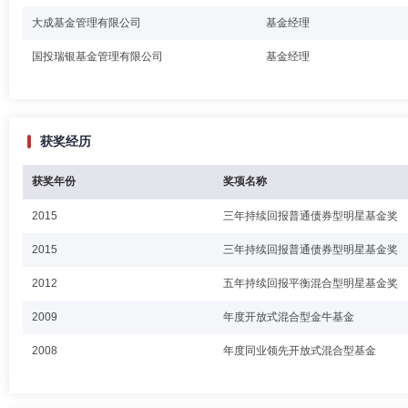
大成基金管理有限公司
基金经理
国投瑞银基金管理有限公司
基金经理
获奖经历
获奖年份
奖项名称
2015
三年持续回报普通债券型明星基金奖
2015
三年持续回报普通债券型明星基金奖
2012
五年持续回报平衡混合型明星基金奖
2009
年度开放式混合型金牛基金
2008
年度同业领先开放式混合型基金