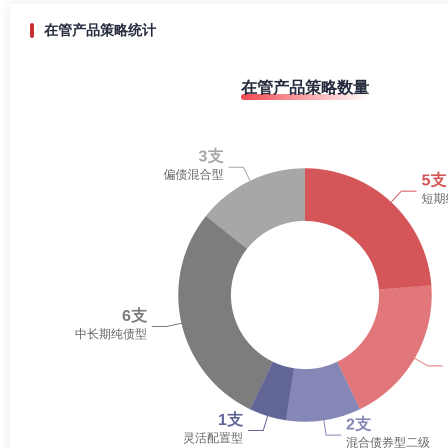
在管产品策略统计
在管产品策略数量