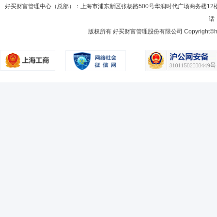
好买财富管理中心（总部）：上海市浦东新区张杨路500号华润时代广场商务楼12
话：
版权所有 好买财富管理股份有限公司 Copyright©howbuy.co