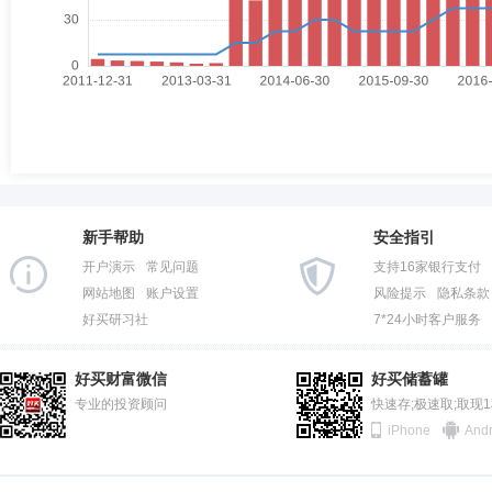
新手帮助
安全指引
开户演示
常见问题
支持16家银行支付
网站地图
账户设置
风险提示
隐私条款
好买研习社
7*24小时客户服务
好买财富微信
好买储蓄罐
专业的投资顾问
快速存;极速取;取现
iPhone
Andr