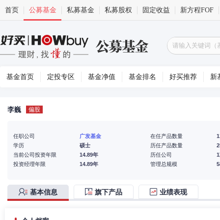
首页
公募基金
私募基金
私募股权
固定收益
新方程FOF
基金首页
定投专区
基金净值
基金排名
好买推荐
新
李巍
偏股
任职公司
广发基金
在任产品数量
1
学历
硕士
历任产品数量
2
当前公司投资年限
14.89年
历任公司
投资经理年限
14.89年
管理总规模
基本信息
旗下产品
业绩表现