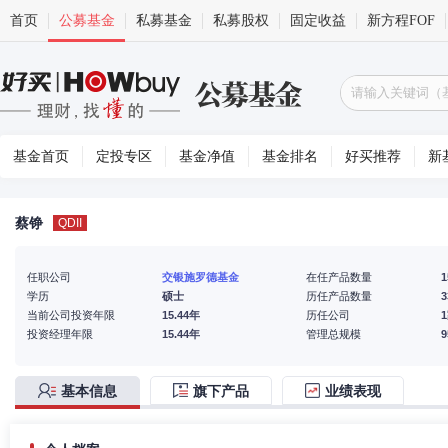
首页
公募基金
私募基金
私募股权
固定收益
新方程FOF
基金首页
定投专区
基金净值
基金排名
好买推荐
新
蔡铮
QDII
任职公司
交银施罗德基金
在任产品数量
1
学历
硕士
历任产品数量
3
当前公司投资年限
15.44年
历任公司
投资经理年限
15.44年
管理总规模
基本信息
旗下产品
业绩表现