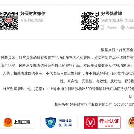
好买财富微信
好买储蓄罐
专业的投资顾问
快速存;极速取;取现
iPhone
Andr
数据来源：好买基金研究
风险提示：好买提供的所有资管产品均由第三方机构管理，好买不对产品业绩做任何
资产状况、风险承受能力选择适合自己的资管产品。本应用提供数据及信息均来源于
无关，相关表述仅供参考，不代表任何确定性判断，亦不构成好买的任何推荐或投
性、真实性、完整性、有效性、及时性、原创
好买财富管理中心（总部）：上海市浦东新区张杨路500号华润时代广场商务楼12
话：
版权所有 好买财富管理股份有限公司 Copyright©howbuy.co