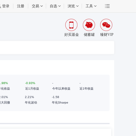
登录
注册
交易
自选
浏览
工具
好买基金
储蓄罐
臻财VIP
1.98%
-0.93%
-
-
年化收益
近1月收益
今年以来收益
近1年收益
2.01%
2.21%
-1.58
最大回撤
年化波动
年化Sharpe