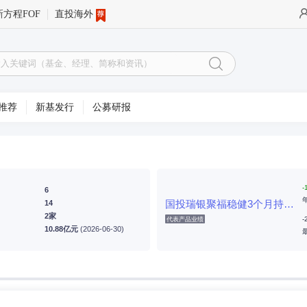
新方程FOF
直投海外
推荐
新基发行
公募研报
-
6
国投瑞银聚福稳健3个月持有期混合(FOF)A
14
2家
-
代表产品业绩
10.88亿元
(2026-06-30)