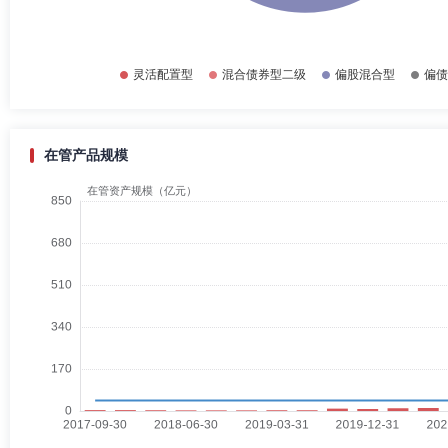
在管产品规模