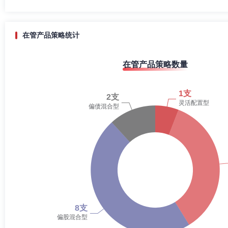
在管产品策略统计
在管产品策略数量