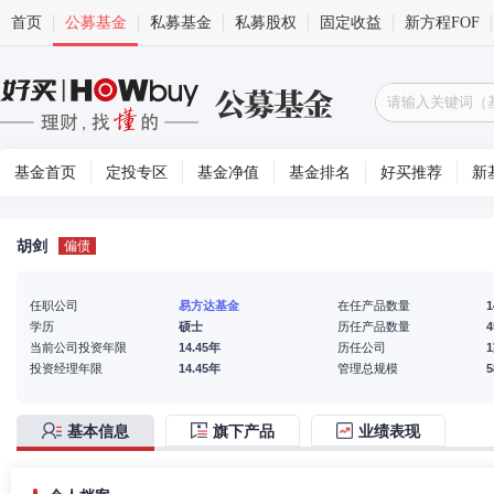
首页
公募基金
私募基金
私募股权
固定收益
新方程FOF
基金首页
定投专区
基金净值
基金排名
好买推荐
新
胡剑
偏债
任职公司
易方达基金
在任产品数量
1
学历
硕士
历任产品数量
4
当前公司投资年限
14.45年
历任公司
投资经理年限
14.45年
管理总规模
基本信息
旗下产品
业绩表现