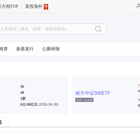
新方程FOF
直投海外
推荐
新基发行
公募研报
7
30
南方中证500ETF
48
1家
-
代表产品业绩
612.88亿元
(2026-06-30)
现