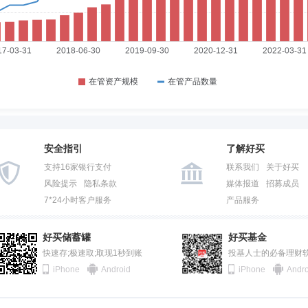
安全指引
了解好买
支持16家银行支付
联系我们
关于好买
风险提示
隐私条款
媒体报道
招募成员
7*24小时客户服务
产品服务
好买储蓄罐
好买基金
快速存;极速取;取现1秒到账
投基人士的必备理财
iPhone
Android
iPhone
Andro