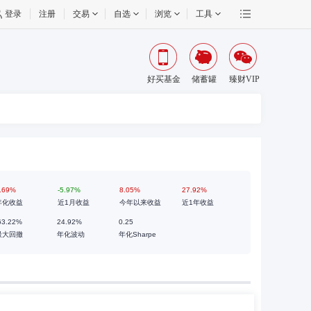
登录
注册
交易
自选
浏览
工具
好买基金
储蓄罐
臻财VIP
.69%
-5.97%
8.05%
27.92%
年化收益
近1月收益
今年以来收益
近1年收益
63.22%
24.92%
0.25
最大回撤
年化波动
年化Sharpe