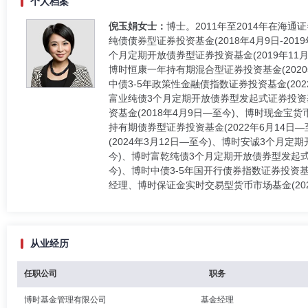
个人档案
倪玉娟女士：
博士。2011年至2014年在
纯债债券型证券投资基金(2018年4月9日-201
个月定期开放债券型证券投资基金(2019年11月1
博时恒康一年持有期混合型证券投资基金(2020年1
中债3-5年政策性金融债指数证券投资基金(2022
富业纯债3个月定期开放债券型发起式证券投资基
资基金(2018年4月9日—至今)、博时现金宝货
持有期债券型证券投资基金(2022年6月14日
(2024年3月12日—至今)、博时安诚3个月定
今)、博时富乾纯债3个月定期开放债券型发起式证
今)、博时中债3-5年国开行债券指数证券投资基金
经理、博时保证金实时交易型货币市场基金(202
从业经历
任职公司
职务
博时基金管理有限公司
基金经理