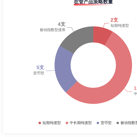
在管产品策略数量