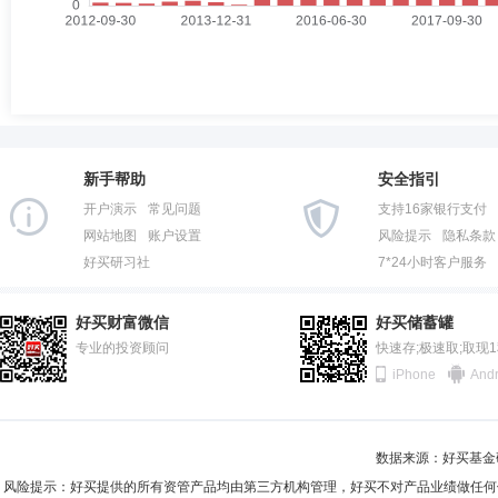
新手帮助
安全指引
开户演示
常见问题
支持16家银行支付
网站地图
账户设置
风险提示
隐私条款
好买研习社
7*24小时客户服务
好买财富微信
好买储蓄罐
专业的投资顾问
快速存;极速取;取现
iPhone
Andr
数据来源：好买基金研究
风险提示：好买提供的所有资管产品均由第三方机构管理，好买不对产品业绩做任何