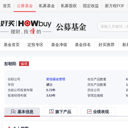
首页
公募基金
私募基金
私募股权
固定收益
新方程FOF
基金首页
定投专区
基金净值
基金排名
好买推荐
新
彭朝阳
偏债
任职公司
财信基金管理
在任产品数量
6
学历
硕士
历任产品数量
1
当前公司投资年限
0.72年
历任公司
投资经理年限
3.63年
管理总规模
基本信息
旗下产品
业绩表现