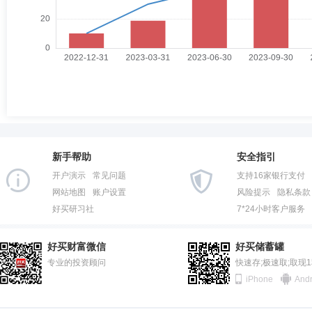
新手帮助
安全指引
开户演示
常见问题
支持16家银行支付
网站地图
账户设置
风险提示
隐私条款
好买研习社
7*24小时客户服务
好买财富微信
好买储蓄罐
专业的投资顾问
快速存;极速取;取现
iPhone
Andr