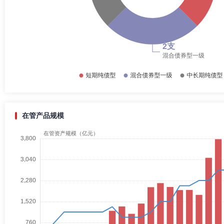
在管产品规模