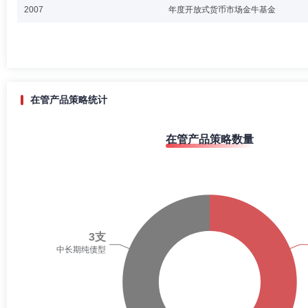
2007
年度开放式货币市场金牛基金
在管产品策略统计
在管产品策略数量