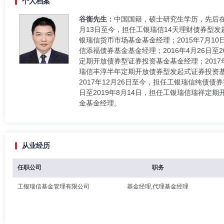
个人档案
谷衡先生：
中国国籍，硕士研究生学历，先后在
月13日至今，担任工银瑞信14天理财债券型发起
银瑞信货币市场基金基金经理；2015年7月10日
信添福债券基金基金经理；2016年4月26日至2
定期开放债券型证券投资基金基金经理；2017年
瑞信丰淳半年定期开放债券型发起式证券投资基金
2017年12月26日至今，担任工银瑞信纯债债
日至2019年8月14日，担任工银瑞信瑞祥定期
金基金经理。
从业经历
任职公司
职务
工银瑞信基金管理有限公司
基金经理,代理基金经理