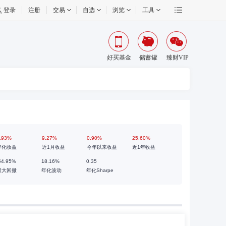
登录
注册
交易
自选
浏览
工具
好买基金
储蓄罐
臻财VIP
.93%
9.27%
0.90%
25.60%
年化收益
近1月收益
今年以来收益
近1年收益
54.95%
18.16%
0.35
最大回撤
年化波动
年化Sharpe