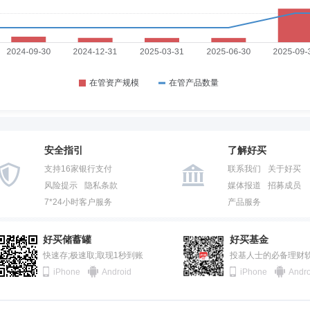
安全指引
了解好买
支持16家银行支付
联系我们
关于好买
风险提示
隐私条款
媒体报道
招募成员
7*24小时客户服务
产品服务
好买储蓄罐
好买基金
快速存;极速取;取现1秒到账
投基人士的必备理财
iPhone
Android
iPhone
Andro