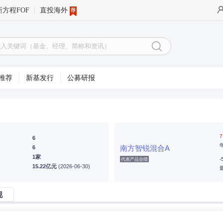
新方程FOF
直投海外
推荐
新基发行
公募研报
7
6
南方智锐混合A
6
1家
-
代表产品业绩
15.22亿元
(2026-06-30)
现