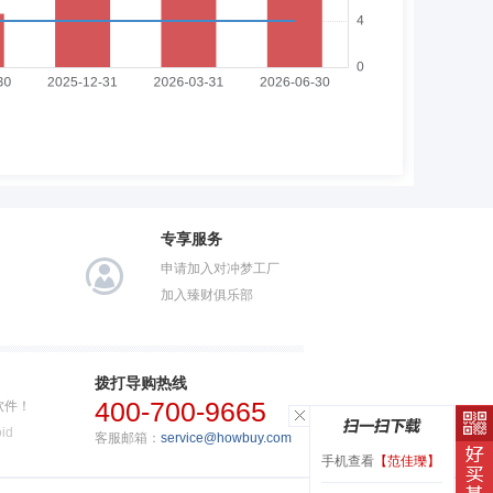
专享服务
申请加入对冲梦工厂
加入臻财俱乐部
拨打导购热线
400-700-9665
软件！
id
客服邮箱：
service@howbuy.com
手机查看
【范佳瓅】