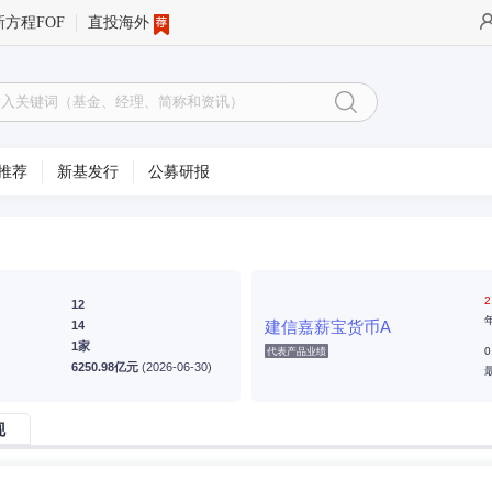
新方程FOF
直投海外
推荐
新基发行
公募研报
2
12
建信嘉薪宝货币A
14
1家
0
代表产品业绩
6250.98亿元
(2026-06-30)
现