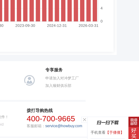
专享服务
申请加入对冲梦工厂
加入臻财俱乐部
拨打导购热线
400-700-9665
软件！
id
客服邮箱：
service@howbuy.com
手机查看
【于倩倩】