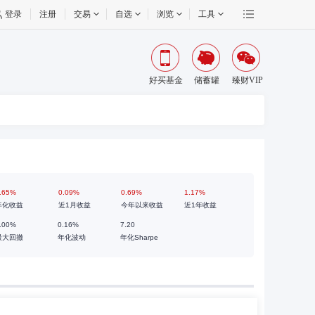
登录
注册
交易
自选
浏览
工具
好买基金
储蓄罐
臻财VIP
.65%
0.09%
0.69%
1.17%
年化收益
近1月收益
今年以来收益
近1年收益
.00%
0.16%
7.20
最大回撤
年化波动
年化Sharpe