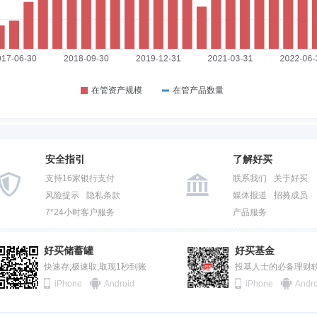
安全指引
了解好买
支持16家银行支付
联系我们
关于好买
风险提示
隐私条款
媒体报道
招募成员
7*24小时客户服务
产品服务
好买储蓄罐
好买基金
快速存;极速取;取现1秒到账
投基人士的必备理财
iPhone
Android
iPhone
Andro