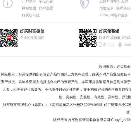
开户演示
常见问题
支持16家银行支付
网站地图
账户设置
风险提示
隐私条款
好买研习社
7*24小时客户服务
好买财富微信
好买储蓄罐
专业的投资顾问
快速存;极速取;取现
iPhone
Andr
数据来源：好买基金研究
风险提示：好买提供的所有资管产品均由第三方机构管理，好买不对产品业绩做任何
资产状况、风险承受能力选择适合自己的资管产品。本应用提供数据及信息均来源于
无关，相关表述仅供参考，不代表任何确定性判断，亦不构成好买的任何推荐或投
性、真实性、完整性、有效性、及时性、原创
好买财富管理中心（总部）：上海市浦东新区张杨路500号华润时代广场商务楼12
话：
版权所有 好买财富管理股份有限公司 Copyright©howbuy.co