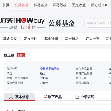
首页
公募基金
私募基金
私募股权
固定收益
新方程FOF
基金首页
定投专区
基金净值
基金排名
好买推荐
新
魏玉敏
偏债
任职公司
交银施罗德基金
在任产品数量
2
学历
硕士
历任产品数量
4
当前公司投资年限
7.95年
历任公司
投资经理年限
7.95年
管理总规模
基本信息
旗下产品
业绩表现