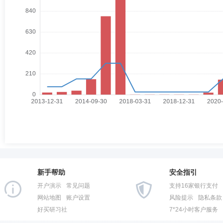
新手帮助
安全指引
开户演示
常见问题
支持16家银行支付
网站地图
账户设置
风险提示
隐私条款
好买研习社
7*24小时客户服务