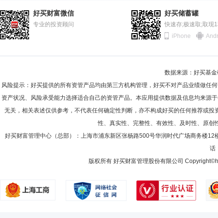
好买财富微信
好买储蓄罐
专业的投资顾问
快速存;极速取;取现
iPhone
Andr
数据来源：好买基金研究
风险提示：好买提供的所有资管产品均由第三方机构管理，好买不对产品业绩做任何
资产状况、风险承受能力选择适合自己的资管产品。本应用提供数据及信息均来源于
无关，相关表述仅供参考，不代表任何确定性判断，亦不构成好买的任何推荐或投
性、真实性、完整性、有效性、及时性、原创
好买财富管理中心（总部）：上海市浦东新区张杨路500号华润时代广场商务楼12
话：
版权所有 好买财富管理股份有限公司 Copyright©howbuy.co