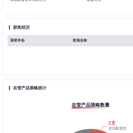
获奖经历
获奖年份
奖项名称
在管产品策略统计
在管产品策略数量