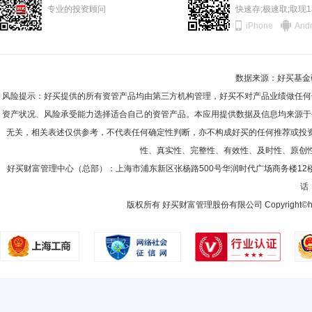
专业的投资顾问
快速存;极速取;取现
iPhone
Andr
数据来源：好买基金研究
风险提示：好买提供的所有资管产品均由第三方机构管理，好买不对产品业绩做任何
资产状况、风险承受能力选择适合自己的资管产品。本应用提供数据及信息均来源于
无关，相关表述仅供参考，不代表任何确定性判断，亦不构成好买的任何推荐或投
性、真实性、完整性、有效性、及时性、原创
好买财富管理中心（总部）：上海市浦东新区张杨路500号华润时代广场商务楼12
话：
版权所有 好买财富管理股份有限公司 Copyright©howbuy.co