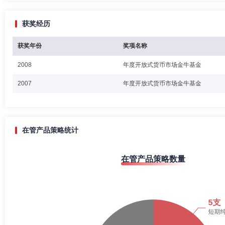
获奖经历
获奖年份
奖项名称
2008
年度开放式货币市场金牛基金
2007
年度开放式货币市场金牛基金
在管产品策略统计
在管产品策略数量