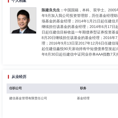
个人档案
陈建良先生：
中国国籍，本科、双学士。2005
年9月加入我公司投资管理部，历任基金经理助理
场基金的基金经理；2014年1月21日起任建
继续担任该基金的基金经理；2014年6月17日
日起任建信目标收益一年期债券型证券投资基金的
8月20日继续担任该基金的基金经理；2016
理；2016年9月13日至2017年12月6日任
起任建信鑫悦90天滚动持有中短债债券型发起式
年8月30日起任建信中证同业存单AAA指数7
从业经历
任职公司
职务
建信基金管理有限责任公司
基金经理