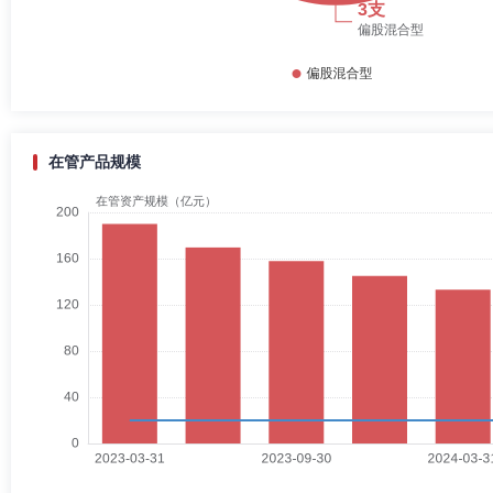
2013
年度“金基金五年期产品奖”股票基金奖
2013
五年持续回报股票型明星基金奖
2011
三年期股票型金牛基金
2011
年度“金基金三年期产品奖”股票基金奖
在管产品规模
2009
年度开放式股票型金牛基金
2009
年度“金基金一年期产品奖”主动型股票
2009
年度股票型基金明星奖