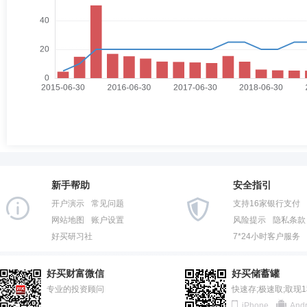
新手帮助
安全指引
开户演示
常见问题
支持16家银行支付
网站地图
账户设置
风险提示
隐私条款
好买研习社
7*24小时客户服务
好买财富微信
好买储蓄罐
专业的投资顾问
快速存;极速取;取现
iPhone
Andr