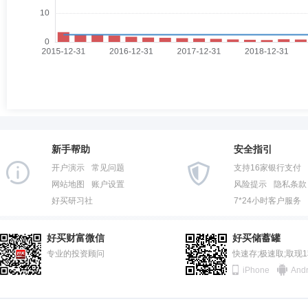
新手帮助
安全指引
开户演示
常见问题
支持16家银行支付
网站地图
账户设置
风险提示
隐私条款
好买研习社
7*24小时客户服务
好买财富微信
好买储蓄罐
专业的投资顾问
快速存;极速取;取现
iPhone
Andr