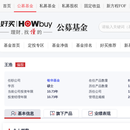
首页
公募基金
私募基金
私募股权
固定收益
新方程FOF
基金首页
定投专区
基金净值
基金排名
好买推荐
新
王浩
偏股
任职公司
银华基金
在任产品数量
8
学历
硕士
历任产品数量
1
当前公司投资年限
10.73年
历任公司
投资经理年限
10.73年
管理总规模
基本信息
旗下产品
业绩表现