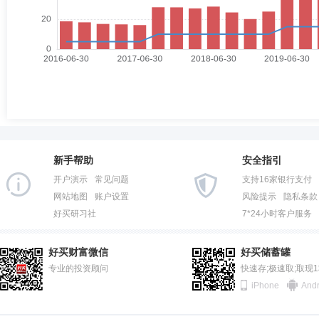
新手帮助
安全指引
开户演示
常见问题
支持16家银行支付
网站地图
账户设置
风险提示
隐私条款
好买研习社
7*24小时客户服务
好买财富微信
好买储蓄罐
专业的投资顾问
快速存;极速取;取现
iPhone
Andr