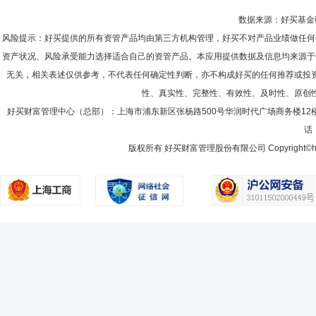
数据来源：好买基金研究
风险提示：好买提供的所有资管产品均由第三方机构管理，好买不对产品业绩做任何
资产状况、风险承受能力选择适合自己的资管产品。本应用提供数据及信息均来源于
无关，相关表述仅供参考，不代表任何确定性判断，亦不构成好买的任何推荐或投
性、真实性、完整性、有效性、及时性、原创
好买财富管理中心（总部）：上海市浦东新区张杨路500号华润时代广场商务楼12
话：
版权所有 好买财富管理股份有限公司 Copyright©howbuy.co