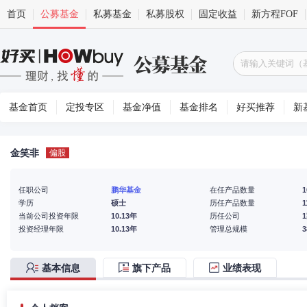
首页
公募基金
私募基金
私募股权
固定收益
新方程FOF
基金首页
定投专区
基金净值
基金排名
好买推荐
新
金笑非
偏股
任职公司
鹏华基金
在任产品数量
1
学历
硕士
历任产品数量
1
当前公司投资年限
10.13年
历任公司
投资经理年限
10.13年
管理总规模
基本信息
旗下产品
业绩表现