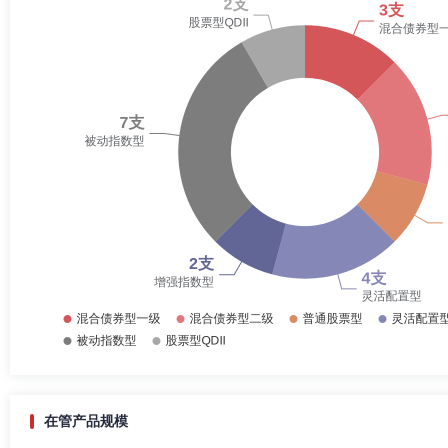
在管产品规模