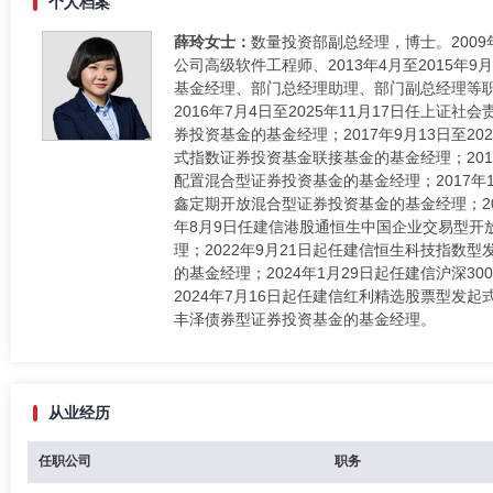
个人档案
薛玲女士：
数量投资部副总经理，博士。2009年
公司高级软件工程师、2013年4月至2015
基金经理、部门总经理助理、部门副总经理等职务
2016年7月4日至2025年11月17日任上证
券投资基金的基金经理；2017年9月13日至2
式指数证券投资基金联接基金的基金经理；201
配置混合型证券投资基金的基金经理；2017年1
鑫定期开放混合型证券投资基金的基金经理；201
年8月9日任建信港股通恒生中国企业交易型开放
理；2022年9月21日起任建信恒生科技指数型发
的基金经理；2024年1月29日起任建信沪深3
2024年7月16日起任建信红利精选股票型发起
丰泽债券型证券投资基金的基金经理。
从业经历
任职公司
职务