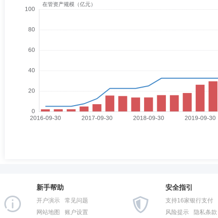
新手帮助
安全指引
开户演示
常见问题
支持16家银行支付
网站地图
账户设置
风险提示
隐私条款