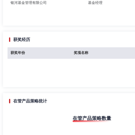
银河基金管理有限公司
基金经理
获奖经历
获奖年份
奖项名称
在管产品策略统计
在管产品策略数量