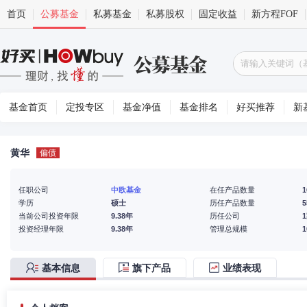
首页
公募基金
私募基金
私募股权
固定收益
新方程FOF
基金首页
定投专区
基金净值
基金排名
好买推荐
新
黄华
偏债
任职公司
中欧基金
在任产品数量
1
学历
硕士
历任产品数量
5
当前公司投资年限
9.38年
历任公司
投资经理年限
9.38年
管理总规模
基本信息
旗下产品
业绩表现