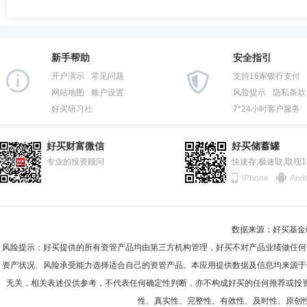
新手帮助
安全指引
开户演示
常见问题
支持16家银行支付
网站地图
账户设置
风险提示
隐私条款
好买研习社
7*24小时客户服务
好买财富微信
好买储蓄罐
专业的投资顾问
快速存;极速取;取现
iPhone
Andr
数据来源：好买基金研究
风险提示：好买提供的所有资管产品均由第三方机构管理，好买不对产品业绩做任何
资产状况、风险承受能力选择适合自己的资管产品。本应用提供数据及信息均来源于
无关，相关表述仅供参考，不代表任何确定性判断，亦不构成好买的任何推荐或投
性、真实性、完整性、有效性、及时性、原创