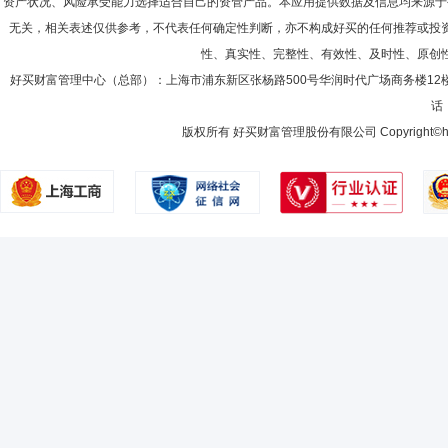
资产状况、风险承受能力选择适合自己的资管产品。本应用提供数据及信息均来源于
无关，相关表述仅供参考，不代表任何确定性判断，亦不构成好买的任何推荐或投
性、真实性、完整性、有效性、及时性、原创
好买财富管理中心（总部）：上海市浦东新区张杨路500号华润时代广场商务楼12
话：
版权所有 好买财富管理股份有限公司 Copyright©howbuy.co