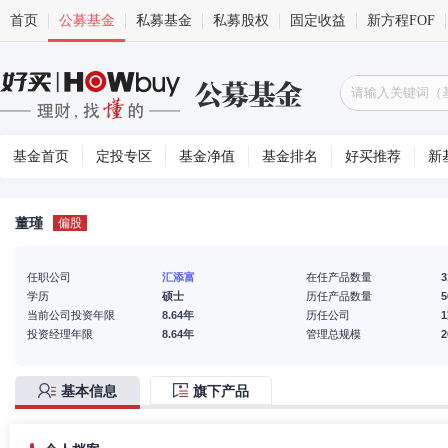
首页
公募基金
私募基金
私募股权
固定收益
新方程FOF
基金首页
定投专区
基金净值
基金排名
好买推荐
新
董瑾
偏股
任职公司
汇添富
在任产品数量
3
学历
硕士
历任产品数量
5
当前公司投资年限
8.64年
历任公司
投资经理年限
8.64年
管理总规模
基本信息
旗下产品