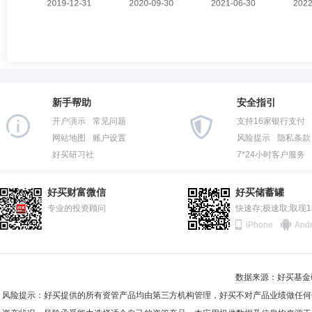
新手帮助
安全指引
开户演示
常见问题
支持16家银行支付
网站地图
账户设置
风险提示
隐私条款
好买研习社
7*24小时客户服务
好买财富微信
好买储蓄罐
专业的投资顾问
快速存;极速取;取现
iPhone
Andr
数据来源：好买基金研究
风险提示：好买提供的所有资管产品均由第三方机构管理，好买不对产品业绩做任何