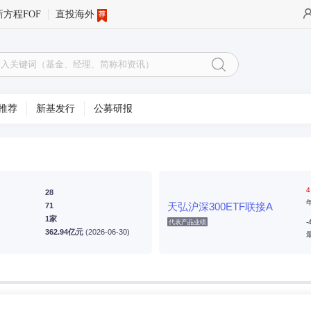
新方程FOF
直投海外
推荐
新基发行
公募研报
4
28
天弘沪深300ETF联接A
71
1家
-
代表产品业绩
362.94亿元
(2026-06-30)