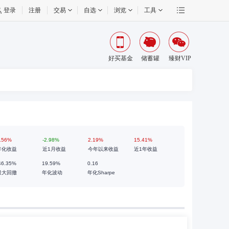
登录
注册
交易
自选
浏览
工具
好买基金
储蓄罐
臻财VIP
.56%
-2.98%
2.19%
15.41%
年化收益
近1月收益
今年以来收益
近1年收益
46.35%
19.59%
0.16
最大回撤
年化波动
年化Sharpe