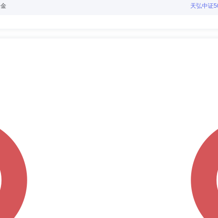
基金
天弘中证5