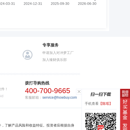
专享服务
申请加入对冲梦工厂
加入臻财俱乐部
拨打导购热线
400-700-9665
软件！
id
客服邮箱：
service@howbuy.com
手机查看
【陈瑶】
件，了解产品风险和收益特征。投资者应根据自身