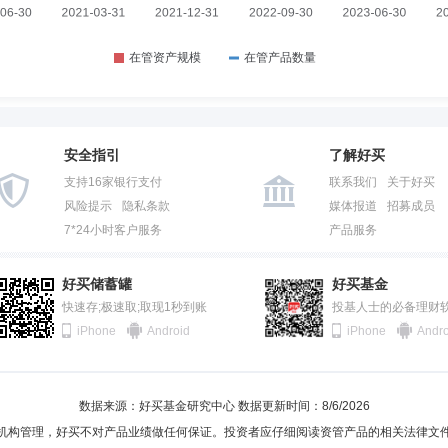
安全指引
了解好买
支持16家银行支付
联系我们
关于好买
风险提示
隐私条款
媒体报道
招募成员
7*24小时客户服务
产品服务
好买储蓄罐
好买基金
快速存;极速取;取现1秒到账
投基人士的必备理财
iPhone
Android
iPhone
Andro
数据来源：好买基金研究中心 数据更新时间：8/6/2026
机构管理，好买不对产品业绩做任何保证。投资者应仔细阅读资管产品的相关法律文