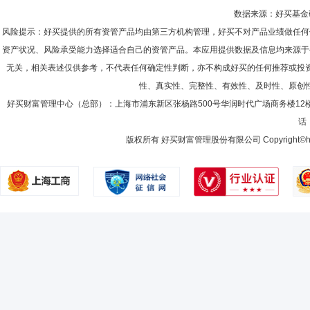
数据来源：好买基金研究
风险提示：好买提供的所有资管产品均由第三方机构管理，好买不对产品业绩做任何
资产状况、风险承受能力选择适合自己的资管产品。本应用提供数据及信息均来源于
无关，相关表述仅供参考，不代表任何确定性判断，亦不构成好买的任何推荐或投
性、真实性、完整性、有效性、及时性、原创
好买财富管理中心（总部）：上海市浦东新区张杨路500号华润时代广场商务楼12
话：
版权所有 好买财富管理股份有限公司 Copyright©howbuy.co