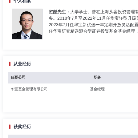
个人档案
贺喆先生：
大学学士。曾在上海从容投资管理有
务。2018年7月至2022年11月任华宝转型
2023年7月任华宝新优选一年定期开放灵活配
任华宝研究精选混合型证券投资基金基金经理，2
从业经历
任职公司
职务
华宝基金管理有限公司
基金经理
获奖经历