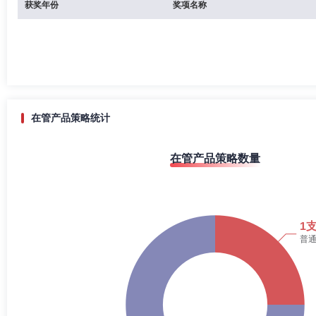
获奖年份
奖项名称
在管产品策略统计
在管产品策略数量