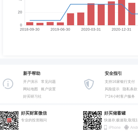
新手帮助
安全指引
开户演示
常见问题
支持16家银行支付
网站地图
账户设置
风险提示
隐私条款
好买研习社
7*24小时客户服务
好买财富微信
好买储蓄罐
专业的投资顾问
快速存;极速取;取现
iPhone
Andr