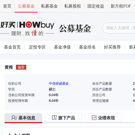
首页
公募基金
私募基金
私募股权
固定收益
新方程FOF
基金首页
定投专区
基金净值
基金排名
好买推荐
新
黄稚
偏股
任职公司
中信保诚基金
在任产品数量
2
学历
硕士
历任产品数量
4
当前公司投资年限
8.04年
历任公司
投资经理年限
8.04年
管理总规模
基本信息
旗下产品
业绩表现