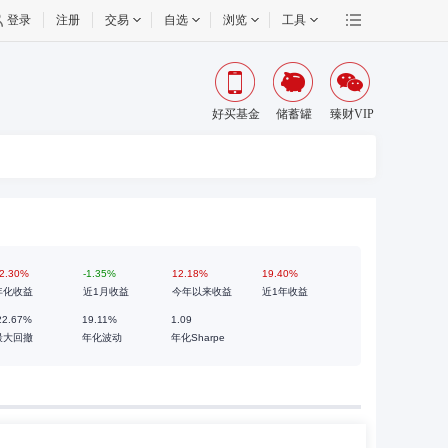
登录
注册
交易
自选
浏览
工具
好买基金
储蓄罐
臻财VIP
2.30%
-1.35%
12.18%
19.40%
年化收益
近1月收益
今年以来收益
近1年收益
22.67%
19.11%
1.09
最大回撤
年化波动
年化Sharpe