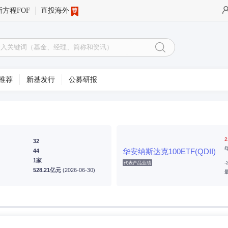
新方程FOF
直投海外
推荐
新基发行
公募研报
2
32
华安纳斯达克100ETF(QDII)
44
1家
-
代表产品业绩
528.21亿元
(2026-06-30)