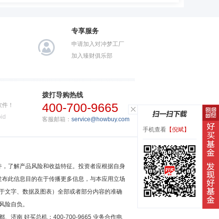
专享服务
申请加入对冲梦工厂
加入臻财俱乐部
拨打导购热线
400-700-9665
软件！
id
客服邮箱：
service@howbuy.com
手机查看
【倪斌】
件，了解产品风险和收益特征。投资者应根据自身
发布此信息目的在于传播更多信息，与本应用立场
于文字、数据及图表）全部或者部分内容的准确
风险自负。
南 好买总机：400-700-9665 业务合作电