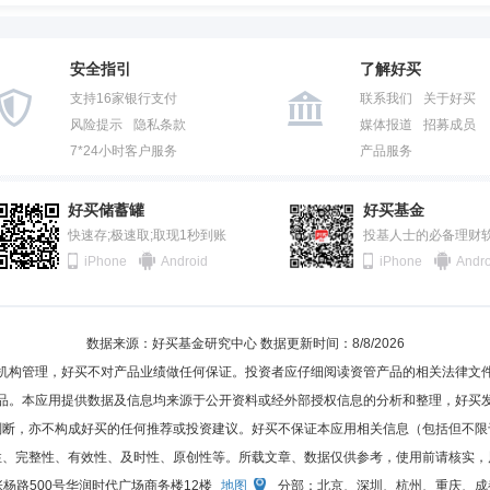
安全指引
了解好买
支持16家银行支付
联系我们
关于好买
风险提示
隐私条款
媒体报道
招募成员
7*24小时客户服务
产品服务
好买储蓄罐
好买基金
快速存;极速取;取现1秒到账
投基人士的必备理财
iPhone
Android
iPhone
Andro
数据来源：好买基金研究中心 数据更新时间：8/8/2026
机构管理，好买不对产品业绩做任何保证。投资者应仔细阅读资管产品的相关法律文
品。本应用提供数据及信息均来源于公开资料或经外部授权信息的分析和整理，好买
判断，亦不构成好买的任何推荐或投资建议。好买不保证本应用相关信息（包括但不限
性、完整性、有效性、及时性、原创性等。所载文章、数据仅供参考，使用前请核实，
杨路500号华润时代广场商务楼12楼
地图
分部：北京、深圳、杭州、重庆、成都、济