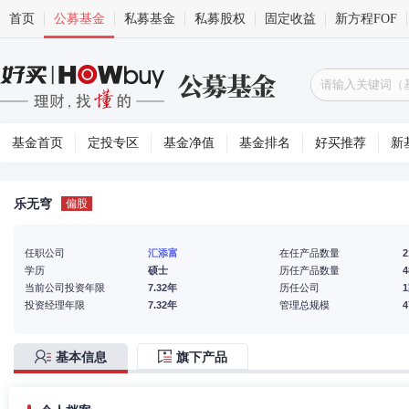
首页
公募基金
私募基金
私募股权
固定收益
新方程FOF
基金首页
定投专区
基金净值
基金排名
好买推荐
新
乐无穹
偏股
任职公司
汇添富
在任产品数量
2
学历
硕士
历任产品数量
4
当前公司投资年限
7.32年
历任公司
投资经理年限
7.32年
管理总规模
基本信息
旗下产品