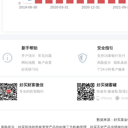
新手帮助
安全指引
开户演示
常见问题
支持16家银行支付
网站地图
账户设置
风险提示
隐私条款
好买研习社
7*24小时客户服务
好买财富微信
好买储蓄罐
专业的投资顾问
快速存;极速取;取现
iPhone
Andr
数据来源：好买基金研究
风险提示：好买提供的所有资管产品均由第三方机构管理，好买不对产品业绩做任何